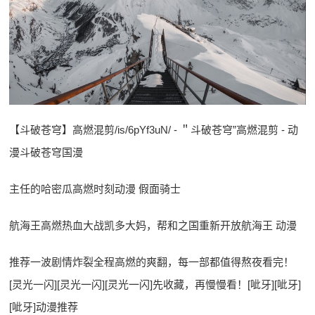
【斗破苍穹】高燃混剪/is/6pYf3uN/ - ＂斗破苍穹”高燃混剪 - 动
漫斗破苍穹国漫
主任的哈密瓜高燃时刻动漫 假面骑士
航海王高燃热血大战凯多大妈，帮和之国重新开放航海王 动漫
推荐一波剧情炸裂全程高燃的爽翻，每一部都值得熬夜看完！
[灵光一闪][灵光一闪][灵光一闪]先收藏，再慢慢看！[呲牙][呲牙]
[呲牙]动漫推荐