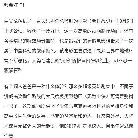
都会打卡！
由吴炫辉执导，古天乐担任总监制的电影《明日战记》于8月5日
正式公映，收获了一波好评。这一次高燃的动画制作场面，还有
各种精良的特效场景加持，也是给我们的暑假电影档带来了一抹
属于中国科幻的靓丽颜色。该电影主要讲述了未来世界中地球环
境不断恶化，人类在建造的“天幕”防护罩内得以维生，却不想一
颗陨石坠
有个超人爸爸是一种什么体验？那么多超级英雄剧集中，不同于
漫威搞笑动作路线的大尺度反类型动画《无敌少侠》可谓是别树
一帜了。这部动画剧讲述了少年马克兼顾拯救世界的英雄身份和
高中校园生活的故事。马克的爸爸是和超人一样来自外星、天降
地球且无敌强大的全能侠，他的妈妈则是地球人。自出生起就像
个普