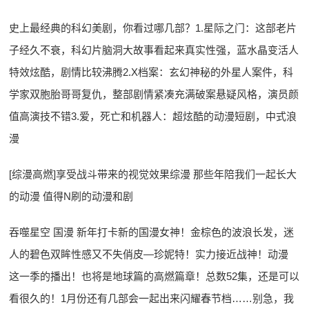
史上最经典的科幻美剧，你看过哪几部？1.星际之门：这部老片
子经久不衰，科幻片脑洞大故事看起来真实性强，蓝水晶变活人
特效炫酷，剧情比较沸腾2.X档案：玄幻神秘的外星人案件，科
学家双胞胎哥哥复仇，整部剧情紧凑充满破案悬疑风格，演员颜
值高演技不错3.爱，死亡和机器人：超炫酷的动漫短剧，中式浪
漫
[综漫高燃]享受战斗带来的视觉效果综漫 那些年陪我们一起长大
的动漫 值得N刷的动漫和剧
吞噬星空 国漫 新年打卡新的国漫女神！金棕色的波浪长发，迷
人的碧色双眸性感又不失俏皮—珍妮特！实力接近战神！动漫
这一季的播出！也将是地球篇的高燃篇章！总数52集，还是可以
看很久的！1月份还有几部会一起出来闪耀春节档……别急，我