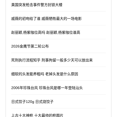
美国突发枪击事件警方封锁大楼
戚薇的初吻给了谁 戚薇牺牲最大的一场电影
赵丽颖,杨紫咖位高吗 赵丽颖,杨紫咖位谁高
2026金鹰节第二轮公布
死刑执行流程知乎 刑事拘留一般多少天可以放出来
细软的头发能养粗吗 老掉头发是什么原因
2006年珍珠台风 珍珠台风是哪一年登陆汕头
日式饺子120g 日式烧饺子
上古十大神枪 十大最帅的枪图片