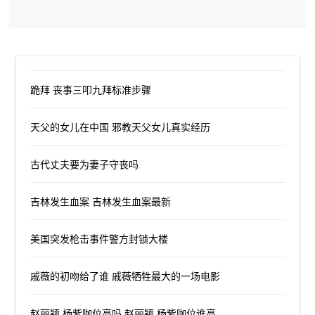
跪拜 丧事三叩九拜标准步骤
天父的女儿在中国 邪教天父女儿真实经历
古代丈夫要为妻子守丧吗
吉林发生血案 吉林发生血案最新
美国突发枪击事件警方封锁大楼
戚薇的初吻给了谁 戚薇牺牲最大的一场电影
赵丽颖,杨紫咖位高吗 赵丽颖,杨紫咖位谁高