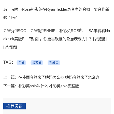
Jennie晒与Rosé朴彩英在Ryan Tedder录音室的合照，要合作新
歌了吗？
金智秀JISOO、金智妮JENNIE、朴彩英ROSÉ、LISA来看看bla
ckpink美版ELLE封面 ，你更喜欢谁的杂志表现力？？[求抱抱]
[求抱抱]
TAG：
全名
英文名
朴彩英
上一篇:
在外面突然来了姨妈怎么办 姨妈突然来了怎么办
下一篇:
朴彩英solo叫什么 朴彩英solo完整版
推荐阅读