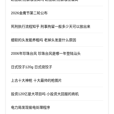
2026金鹰节第二轮公布
死刑执行流程知乎 刑事拘留一般多少天可以放出来
细软的头发能养粗吗 老掉头发是什么原因
2006年珍珠台风 珍珠台风是哪一年登陆汕头
日式饺子120g 日式烧饺子
上古十大神枪 十大最帅的枪图片
投资120亿是大项目吗 小投资大回报的商机
电力局发现偷电处理程序