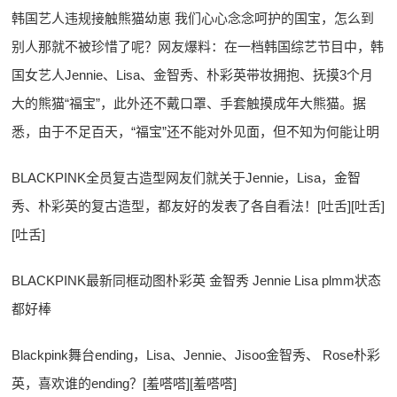
韩国艺人违规接触熊猫幼崽 我们心心念念呵护的国宝，怎么到
别人那就不被珍惜了呢？网友爆料：在一档韩国综艺节目中，韩
国女艺人Jennie、Lisa、金智秀、朴彩英带妆拥抱、抚摸3个月
大的熊猫“福宝”，此外还不戴口罩、手套触摸成年大熊猫。据
悉，由于不足百天，“福宝”还不能对外见面，但不知为何能让明
BLACKPINK全员复古造型网友们就关于Jennie，Lisa，金智
秀、朴彩英的复古造型，都友好的发表了各自看法！[吐舌][吐舌]
[吐舌]
BLACKPINK最新同框动图朴彩英 金智秀 Jennie Lisa plmm状态
都好棒
Blackpink舞台ending，Lisa、Jennie、Jisoo金智秀、 Rose朴彩
英，喜欢谁的ending？[羞嗒嗒][羞嗒嗒]