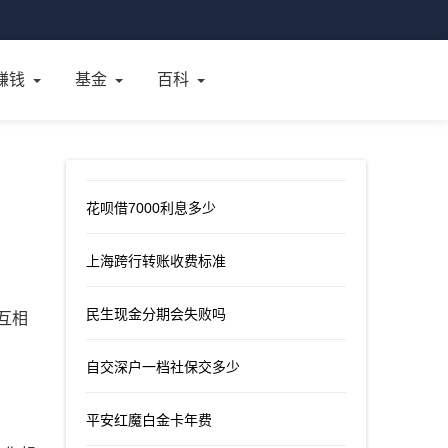
赚钱
基金
百科
花呗借7000利息多少
上海跨行转账收费标准
民生现金分期会失败吗
互相
自交深户一档社保交多少
平安红魔白金卡年费