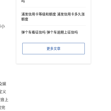
吗
浦发信用卡等级和额度 浦发信用卡多久涨
额度
声小
弹个车看征信吗 弹个车逾期上征信吗
更多文章
及娱
定义
配音上
可完