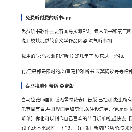
免费听付费的听书app
免费听书软件主要有喜马拉雅FM、懒人听书和氧气听书
说】模块提供较多文学作品内容;氧气听书拥.
我用的“喜马拉雅FM”听书,好几年了.没花过一分钱.
有,但是都是限时的,如喜马拉雅听书,天翼阅读等等吧
喜马拉雅付费版 免费版
喜马拉雅fm国际版无需付费去广告版,已经测试过,所
乐节目节目,并且界面更加简洁,关注频道更方便,是你
听单】你也可以制作自己喜欢的节目听单啦,赶快去【
线了,还不来魔性一下?3、【直播】新增PK功能,快