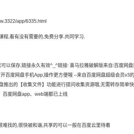
/app/6335.html
程,看有没有需要的,免费分享.共同学习.
可以保存,链接永久有效^_^链接: 喜马拉雅破解版来自:百度网
内容后打开百度网盘手机App,操作更方便哦 --来自百度网盘超级会员v3
盘推出的【收集文件】功能进行提问收集资源哦,无需转存简单快
 微信小程序、百度网盘app、web端都已上线
很难找的,很快被和谐,共享的可以一般在百度云里待着