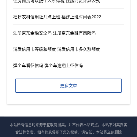
住房商贷可以抵个人所得税 住房商贷计算公式
福建农村信用社几点上班 福建上班时间表2022
注册京东金融安全吗 注册京东金融有风险吗
浦发信用卡等级和额度 浦发信用卡多久涨额度
弹个车看征信吗 弹个车逾期上征信吗
更多文章
本站所有信息均来源于互联网搜集，并不代表本站观点，本站不对其真实
合法性负责。如有信息侵犯了您的权益，请告知，本站将立刻删除