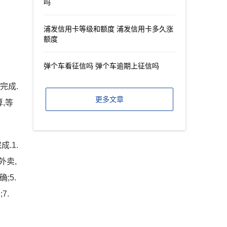
吗
浦发信用卡等级和额度 浦发信用卡多久涨
额度
弹个车看征信吗 弹个车逾期上征信吗
完成.
更多文章
,等
.1.
外卖,
;5.
7.