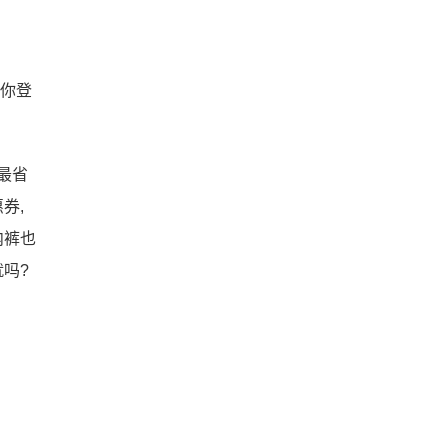
让你登
最省
券,
内裤也
吗?