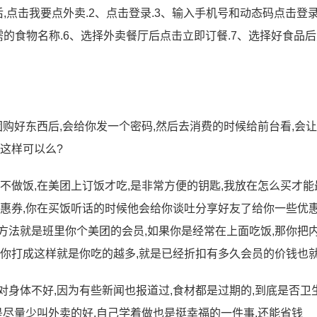
,点击我要点外卖.2、点击登录.3、输入手机号和动态码点击登录
的食物名称.6、选择外卖餐厅后点击立即订餐.7、选择好食品
团购好东西后,会给你发一个密码,然后去消费的时候给前台看,会
这样可以么?
不做饭,在美团上订饭才吃,是非常方便的钥匙,我放在怎么买才能
优惠券,你在买饭听话的时候他会给你谈吐分享好友了给你一些优惠
方法就是班里你个美团的会员,如果你是经常在上面吃饭,那你把
给你打成这样就是你吃的越多,就是已经折扣有多久会员的价钱也就
对身体不好,因为有些新闻也报道过,食材都是过期的,到底是否卫
是尽量少叫外卖的好,自己学着做也是挺幸福的一件事,还能省钱