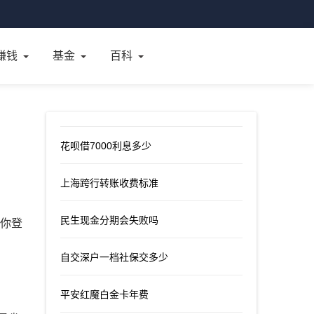
赚钱
基金
百科
花呗借7000利息多少
上海跨行转账收费标准
民生现金分期会失败吗
让你登
自交深户一档社保交多少
平安红魔白金卡年费