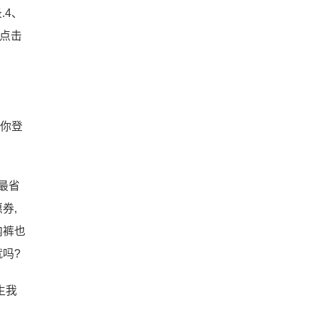
.4、
后点击
让你登
最省
券,
内裤也
吗?
生我