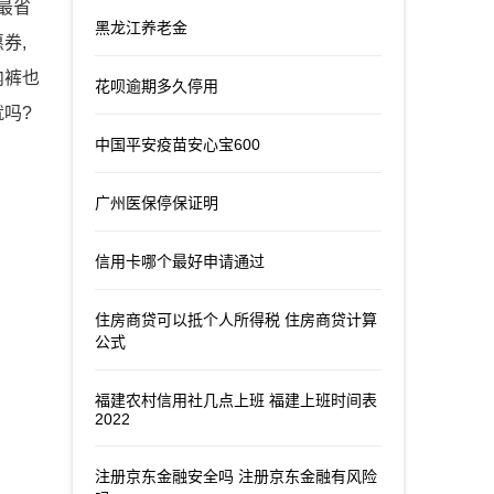
最省
黑龙江养老金
券,
内裤也
花呗逾期多久停用
吗?
中国平安疫苗安心宝600
广州医保停保证明
信用卡哪个最好申请通过
住房商贷可以抵个人所得税 住房商贷计算
公式
福建农村信用社几点上班 福建上班时间表
2022
注册京东金融安全吗 注册京东金融有风险