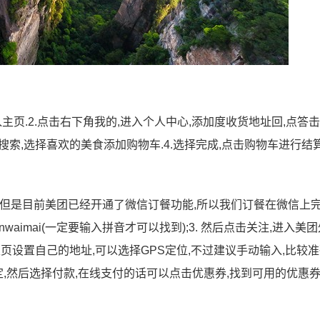
进入主页.2.点击右下角我的,进入个人中心,添加度收货地址回,点答击
搜索,选择喜欢的美食添加购物车.4.选择完成,点击购物车进行结算
,但是目前美团已经开通了微信订餐功能,所以我们订餐在微信上完成
anwaimai(一定要输入拼音才可以找到);3. 然后点击关注,进入美团
页设置自己的地址,可以选择GPS定位,不过建议手动输入,比较准确
定,然后选择付款,在线支付的话可以点击优惠券,找到可用的优惠券;