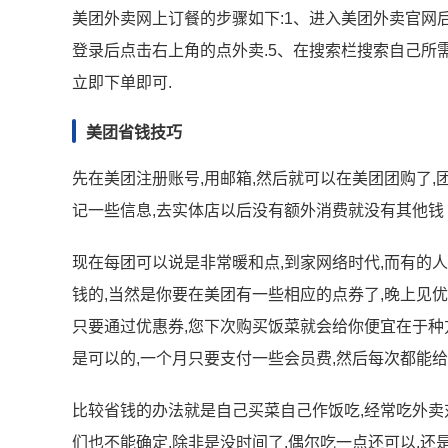
美团外卖网上订餐的步骤如下:1、进入美团外卖官网后
登录后点击右上角的点外卖.5、在搜索栏搜索自己所需
立即下单即可.
美团省钱技巧
先在美团注册账号,用邮箱,然后就可以在美团团购了,
记一些信息,去实体店以后没有额外消费就没有其他钱 
现在每团可以说是非常暖和点,到家网络时代,而有的人
钱的,当然是你要在美团有一些相应的点券了,晚上见
只要通过优惠券,您下次购买饭菜就会给你便宜在于种
是可以的,一个月只要支付一些会员费,然后每次都能
比较省钱的办法就是自己买菜自己作饭吃,经常吃外卖
们也不能确定,除非是没时间了,偶尔吃一点还可以,还