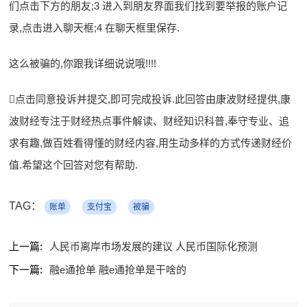
们点击下方的朋友;3 进入到朋友界面我们找到要举报的账户记
录,点击进入聊天框;4 在聊天框里保存.
这么被骗的,你跟我详细说说哦!!!!
点击同意投诉并提交,即可完成投诉.此回答由康波财经提供,康
波财经专注于财经热点事件解读、财经知识科普,奉守专业、追
求有趣,做百姓看得懂的财经内容,用生动多样的方式传递财经价
值.希望这个回答对您有帮助.
TAG：
账单
支付宝
被骗
上一篇:
人民币离岸市场发展的建议 人民币国际化预测
下一篇:
融e通抢单 融e通抢单是干啥的