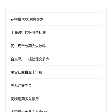
花呗借7000利息多少
上海跨行转账收费标准
民生现金分期会失败吗
自交深户一档社保交多少
平安红魔白金卡年费
黑龙江养老金
花呗逾期多久停用
中国平安疫苗安心宝600