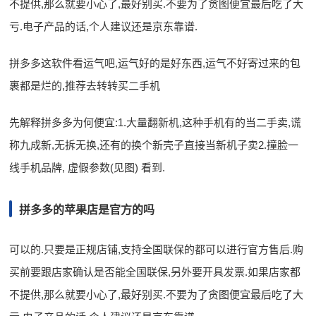
不提供,那么就要小心了,最好别买.不要为了贪图便宜最后吃了大
亏.电子产品的话,个人建议还是京东靠谱.
拼多多这软件看运气吧,运气好的是好东西,运气不好寄过来的包
裹都是烂的,推荐去转转买二手机
先解释拼多多为何便宜:1.大量翻新机,这种手机有的当二手卖,谎
称九成新,无拆无换,还有的换个新壳子直接当新机子卖2.撞脸一
线手机品牌, 虚假参数(见图) 看到.
拼多多的苹果店是官方的吗
可以的.只要是正规店铺,支持全国联保的都可以进行官方售后.购
买前要跟店家确认是否能全国联保,另外要开具发票.如果店家都
不提供,那么就要小心了,最好别买.不要为了贪图便宜最后吃了大