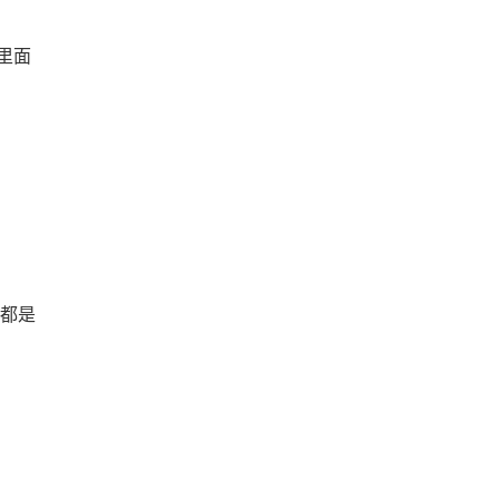
里面
.都是