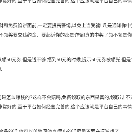
都非常好的,至于平台如何经营完善的,这个应该就是平台自己的事情
和免费馅饼面前,一定要提高警惕,以免上当受骗!!凡是通知你中
不领奖要交违约金、要起诉你的都是诈骗!真的中奖了领不领是
领50元券,但是钱不够.攒到50元的时候,提示50元券被领光,但是1
.
是怎么赚钱的?这样不会赔吗,免费领取的东西是真的,领取过,不
都非常好的,至于平台如何经营完善的,这个应该就是平台自己的事情
物品的话,你可以单独问他,如果小的话尽量不要在玩游戏了