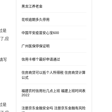
黑龙江养老金
花呗逾期多久停用
过是
中国平安疫苗安心宝600
了,应
广州医保停保证明
信用卡哪个最好申请通过
填写
住房商贷可以抵个人所得税 住房商贷计算
公式
福建农村信用社几点上班 福建上班时间表
2022
过是
注册京东金融安全吗 注册京东金融有风险