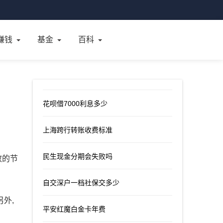
赚钱
基金
百科
花呗借7000利息多少
上海跨行转账收费标准
民生现金分期会失败吗
效的节
自交深户一档社保交多少
外,
平安红魔白金卡年费