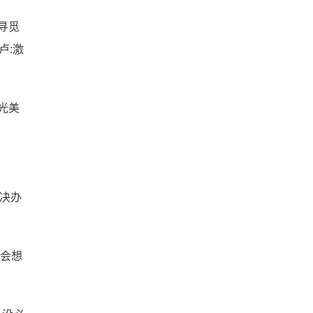
寻觅
卢:激
目光美
解决办
就会想