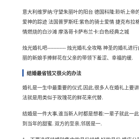
意大利维罗纳:守望朱丽叶的阳台 德国科隆:聆听上帝的
爱神的踪迹 法国普罗斯旺:紫色的骑士爱情 捷克布拉格
情燃烧的白沙滩 摩洛哥卡萨布兰卡:白色经典之城
烛光婚礼吧------------ 烛光婚礼全攻略 神
丽的新娘手捧鲜花在父亲的带领下羞涩、幸福的缓.
结婚最省钱又很火的办法
婚礼是一生中最重要的仪式.因此,很多人在婚礼上要讲究
法就是用类似于玫瑰花的鲜花来代替.
结婚是一件大事,谁当新人时都是想着:一辈子就此一此
到当年的甜蜜. 双方的至亲,邻居是一.