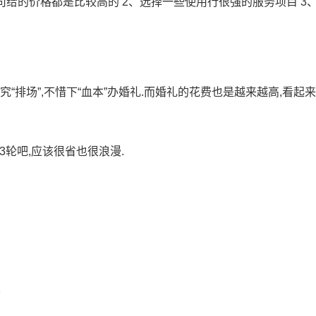
司给的价格都是比较高的 2、选择一些使用行很强的服务项目 3
“排场”,不惜下“血本”办婚礼.而婚礼的花费也是越来越高,看起
3轮吧,应该很省也很浪漫.
了