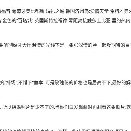
福音 葡萄牙奥比都斯:婚礼之城 韩国济州岛:爱情天堂 希腊雅典:
:金色的“百塔城” 英国斯特拉福德:零距离接触莎士比亚 里约热内
圣的婚礼进行曲响彻婚礼大厅温情的光线下是一张张深情的脸一簇簇期待的
“排场”,不惜下“血本. 可是玫瑰花的价格也是居高不下,最好的
. 所以结婚照片是少不了的,当你们白发鬓鬓时再翻看这张照片,