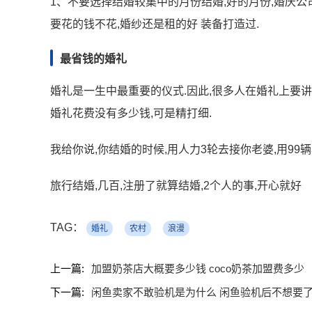
1、不要选择结婚较集中的月份结婚,好的月份,婚庆公
要花的钱不花,婚纱还是租的好 装备打造过.
最省钱的婚礼
婚礼是一生中最重要的仪式.因此,很多人在婚礼上要讲究
婚礼花费没有多少钱,可是精打细.
我给你说,你结婚的时候,用人力3轮去接你老婆,用99辆
旅行结婚,几百,注册了就算结婚,2个人的事,开心就好
TAG：
婚礼
农村
浪漫
上一篇:
加盟奶茶店大概要多少钱 coco奶茶加盟费多少
下一篇:
闲鱼卖家不敢验机是为什么 闲鱼验机后不想要