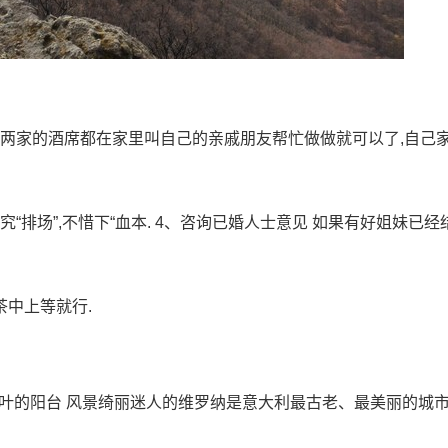
.两家的酒席都在家里叫自己的亲戚朋友帮忙做做就可以了,自己
“排场”,不惜下“血本. 4、咨询已婚人士意见 如果有好姐妹已经
茶中上等就行.
朱丽叶的阳台 风景绮丽迷人的维罗纳是意大利最古老、最美丽的城