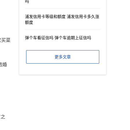
吗
浦发信用卡等级和额度 浦发信用卡多久涨
额度
弹个车看征信吗 弹个车逾期上征信吗
家买菜
更多文章
结婚
市之