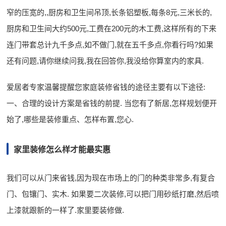
窄的压宽的,,厨房和卫生间吊顶,长条铝塑板,每条8元,三米长的,
厨房和卫生间大约500元,工费在200元的木工费,这样所有的下来
连门带套总计九千多点,如不做门,就在五千多点,你看行吗?如果
还有问题,请你继续问我,我在回答你,我没给你算室内的家具.
爱居者专家温馨提醒您家庭装修省钱的途径主要有以下途径:
一、合理的设计方案是省钱的前提. 当您有了新居,怎样规划便开
始了,哪些是装修重点、怎样布置,您心.
家里装修怎么样才能最实惠
我们可以从门来省钱,因为现在市场上的门的种类非常多,有复合
门、包镶门、实木. 如果要二次装修,可以把门用砂纸打磨,然后喷
上漆就跟新的一样了.家里要装修做.