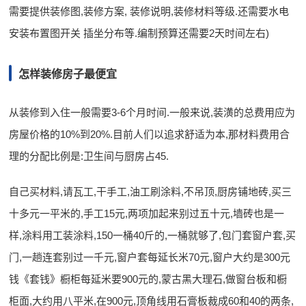
需要提供装修图,装修方案, 装修说明,装修材料等级.还需要水电
安装布置图开关 插坐分布等.编制预算还需要2天时间左右)
怎样装修房子最便宜
从装修到入住一般需要3-6个月时间.一般来说,装潢的总费用应为
房屋价格的10%到20%.目前人们以追求舒适为本,那材料费用合
理的分配比例是:卫生间与厨房占45.
自己买材料,请瓦工,干手工,油工刷涂料,不吊顶,厨房铺地砖,买三
十多元一平米的,手工15元,两项加起来别过五十元,墙砖也是一
样,涂料用工装涂料,150一桶40斤的,一桶就够了,包门套窗户套,买
门,一趟连套别过一千元,窗户套每延长米70元,窗户大约是300元
钱《套钱》橱柜每延米要900元的,蒙古黑大理石,做窗台板和橱
柜面,大约用八平米,在900元,顶角线用石膏板裁成60和40的两条,