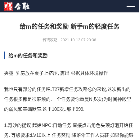
给m的任务和奖励 新手m的轻度任务
省钱攻略
2021-10-13 07:20:36
给m的任务和奖励
夹腿, 乳房放在桌子上挤压, 露出 根据具体环境操作
我也只有部分的任务吧.T27新增任务攻略总的来说,这次新出的
任务很多都是很麻烦的.一个任务要你重复N多次(为时间神殿里
的弱风和基础默哀.这里100次..那里999.
1.奇妙的提议 起始NPC:自动任务,直接点击角色头顶灯泡开始任
务. 等级要求:LV10以上 任务奖励:降落伞工作人员鞋 如果你能够