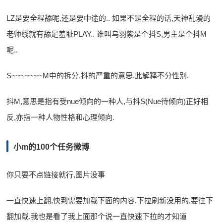
LZ是要全程舔呢,还是要中途的.. 如果不是全程的话,天神乱漫的
老师线就有舔足羞耻PLAY.. 谁叫乌羽紫是个抖S,男主是个抖M
呢..
S~~~~~~~M中的拆分,抖的严重的意思.此解释不分性别.
抖M,意思是指有受nue倾向的一种人,与抖S(Nue待倾向)正好相
反,亦指一种人物性格和心理倾向.
小m的100个任务微博
你只要不点链接就行,图片没事
一直快速上翻,快到需要加载下面的内容.下拉刷新没用的,要往下
翻加载.我也是看了我上面那个说一直快速下拉的才知道