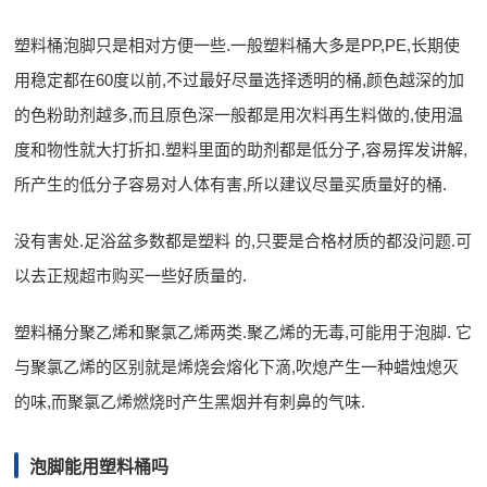
塑料桶泡脚只是相对方便一些.一般塑料桶大多是PP,PE,长期使
用稳定都在60度以前,不过最好尽量选择透明的桶,颜色越深的加
的色粉助剂越多,而且原色深一般都是用次料再生料做的,使用温
度和物性就大打折扣.塑料里面的助剂都是低分子,容易挥发讲解,
所产生的低分子容易对人体有害,所以建议尽量买质量好的桶.
没有害处.足浴盆多数都是塑料 的,只要是合格材质的都没问题.可
以去正规超市购买一些好质量的.
塑料桶分聚乙烯和聚氯乙烯两类.聚乙烯的无毒,可能用于泡脚. 它
与聚氯乙烯的区别就是烯烧会熔化下滴,吹熄产生一种蜡烛熄灭
的味,而聚氯乙烯燃烧时产生黑烟并有刺鼻的气味.
泡脚能用塑料桶吗