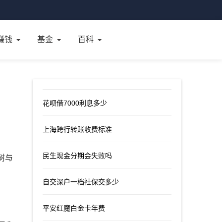
赚钱
基金
百科
花呗借7000利息多少
上海跨行转账收费标准
民生现金分期会失败吗
树与
自交深户一档社保交多少
平安红魔白金卡年费