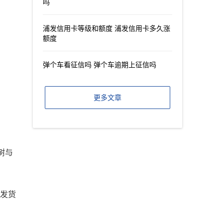
吗
浦发信用卡等级和额度 浦发信用卡多久涨
额度
弹个车看征信吗 弹个车逾期上征信吗
更多文章
树与
会发货