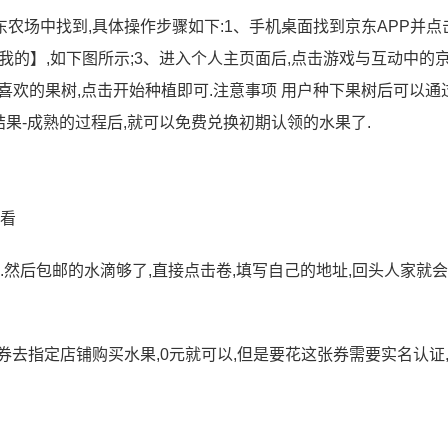
东农场中找到,具体操作步骤如下:1、手机桌面找到京东APP并点
【我的】,如下图所示;3、进入个人主页面后,点击游戏与互动中的
己喜欢的果树,点击开始种植即可.注意事项 用户种下果树后可以通
结果-成熟的过程后,就可以免费兑换初期认领的水果了.
查看
.然后包邮的水滴够了,直接点击卷,填写自己的地址,回头人家就
去指定店铺购买水果,0元就可以,但是要花这张券需要实名认证