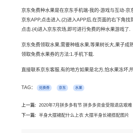
京东免费种水果是在京东手机端-我的-游戏与互动-京东
京东APP,点击进入.(2)进入APP后,在页面的右下角
点击.(4)进入京东农场,即可进行免费的种水果游戏了.
京东免费领取水果,需要种植水果,等果树长大,果子成熟
领取免费水果券的方法:1.手机下载.
直接联系京东客服,有的地方如果是北方,怕水果冻坏,所
TAG：
兑换券
京东
水果
上一篇:
2020年7月拼多多有节 拼多多资金受限退店艰难
下一篇:
半身大摆裙配什么上衣 大摆半身长裙搭配图片