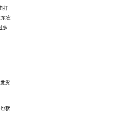
击打
京东农
过多
会发货
,也就