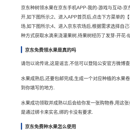
京东种树领水果在京东手机APP-我的-游戏与互动-京
开,如下图所示;2、进入APP首页后,点击下方菜单的
场,如下图所示;4、进入京东农场后,根据需求选择自
种方式获取水滴来浇灌果树,待果树经历了发芽-开花-
京东免费领水果是真的吗
请勿以讹传讹,这是谣言,不信可以登陆公安官方微博
水果成熟后,还要包邮完成,生成一个对应种植的水果卷
到你填写的地方.
水果成功领取并成熟以后会给你发一张购物券,用这张券
是通过绑卡来实名,绑的卡没有要求.
京东免费种水果怎么使用