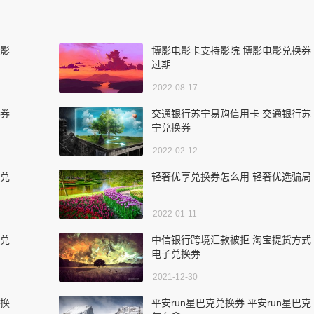
电影
博影电影卡支持影院 博影电影兑换券
过期
2022-08-17
换券
交通银行苏宁易购信用卡 交通银行苏
宁兑换券
2022-02-12
分兑
轻奢优享兑换券怎么用 轻奢优选骗局
2022-01-11
子兑
中信银行跨境汇款被拒 淘宝提货方式
电子兑换券
2021-12-30
兑换
平安run星巴克兑换券 平安run星巴克