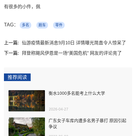
有很多的小件，佩
TAG：
多名
跑车
零件
上一篇:
仙游疫情最新消息9月10日 详情曝光简直令人惊呆了
下一篇:
拜登称飓风伊恩是一场“美国危机” 网友的评论亮了
推荐阅读
衡水1000多名能考上什么大学
2026-04-27
广东女子车库内遭多名男子暴打 原因引起
争议