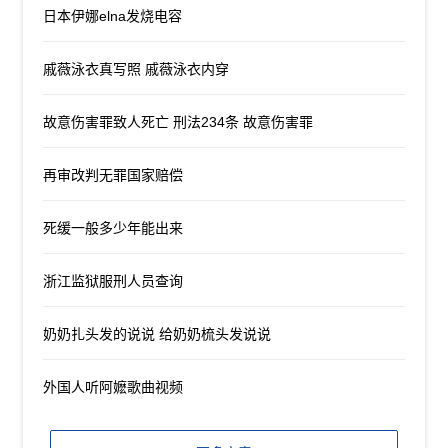
日本伊娜elna发烧电容
戚薇泳衣真写照 戚薇泳衣内穿
故意伤害罪致人死亡 刑法234条 故意伤害罪
再审改判无罪国家赔偿
死缓一般多少年能出来
浙江监狱服刑人员查询
奶奶扎头发的说说 给奶奶梳头发说说
外国人听阿嬷歌曲视频