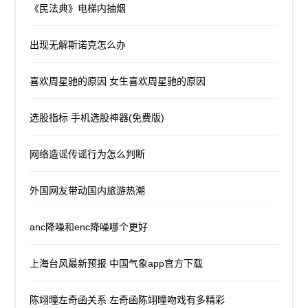
《民法典》电梯内抽烟
出现无解斯诺克怎么办
喜欢周星驰的原因 女生喜欢周星驰的原因
选股指标 手机选股神器(免费版)
网络造谣传谣行为怎么判断
外国网友带动国内旅游热潮
anc降噪和enc降噪哪个更好
上海台风最新预报 中国气象app官方下载
陈翊曈左奇函关系 左奇函陈翊曈吻戏有多精彩