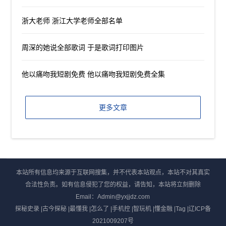
浙大老师 浙江大学老师全部名单
周深的她说全部歌词 于是歌词打印图片
他以痛吻我短剧免费 他以痛吻我短剧免费全集
更多文章
本站所有信息均来源于互联网搜集，并不代表本站观点，本站不对其真实
合法性负责。如有信息侵犯了您的权益，请告知，本站将立刻删除
Email：Admin@yxjjdz.com
探秘史录
|
古今探秘
|
最懂我
|
怎么了
|
手机控
|
智玩机
|
懂金融
|
Tag
|
辽ICP备
2021009207号