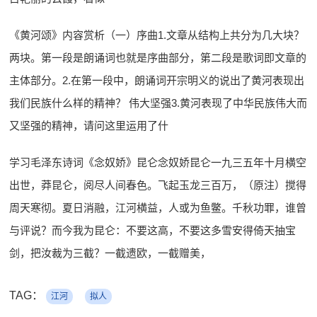
《黄河颂》内容赏析（一）序曲1.文章从结构上共分为几大块？
两块。第一段是朗诵词也就是序曲部分，第二段是歌词即文章的
主体部分。2.在第一段中，朗诵词开宗明义的说出了黄河表现出
我们民族什么样的精神？ 伟大坚强3.黄河表现了中华民族伟大而
又坚强的精神，请问这里运用了什
学习毛泽东诗词《念奴娇》昆仑念奴娇昆仑一九三五年十月横空
出世，莽昆仑，阅尽人间春色。飞起玉龙三百万，（原注）搅得
周天寒彻。夏日消融，江河横益，人或为鱼鳖。千秋功罪，谁曾
与评说？而今我为昆仑：不要这高，不要这多雪安得倚天抽宝
剑，把汝裁为三截？一截遗欧，一截赠美，
TAG：
江河
拟人