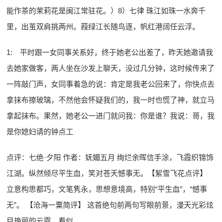
能作茶的茉莉花是闽江常驻花。）8）七律 珠江如珠一水奔千
里，出茧双肩挑两州。葭绿江长随鸟逐，帆红港阔任云浮。
1: 平时跟一女同事关系好，终于她老公出差了，昨天她邀请我
去她家做客，两人坐在沙发上聊天，没过几分钟，这时候传来了
一阵敲门声，女同事着急的说：肯定是我老公回来了，你快点去
拿抹布擦玻璃，不然他会怀疑我们的，我一时也慌了神，就立马
拿起抹布。果然，她老公一进门就问我：你是谁？我说：哥，我
是你媳妇请的钟点工
点评：七绝·夕阳 作者：妩媚五月 绚烂余晖信手涂，飞霞织锦饰
江湖。纵然倾尽平生血，笑对苍天憾事无。【絮雪飞花点评】
立意构思都巧，文笔隽永，思想意境高，特别“平生血”，“憾事
无”。 【沧海一粟简评】 这首绝句前两句写眼前景，漫天光彩炫
目艳丽的云霞，看似