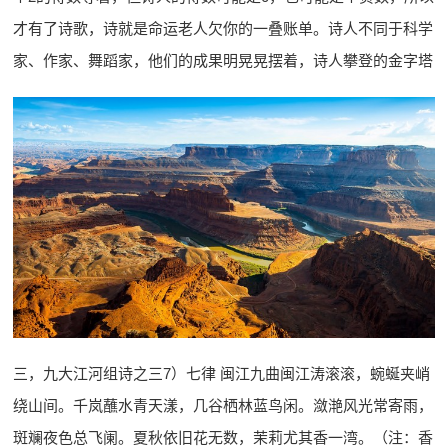
才有了诗歌，诗就是命运老人欠你的一叠账单。诗人不同于科学
家、作家、舞蹈家，他们的成果明晃晃摆着，诗人攀登的金字塔
三，九大江河组诗之三7）七律 闽江九曲闽江涛滚滚，蜿蜒夹峭
绕山间。千岚蘸水青天漾，几谷栖林蓝鸟闲。潋滟风光常寄雨，
斑斓夜色总飞阑。夏秋依旧花无数，茉莉尤其香一湾。（注：香