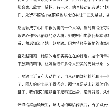
都会表示欣赏与赞扬。有一次，他直接对记者说：“
样，永远不服输 !”赵丽颖也从来没有让于正失望过
赵丽颖成了心目中很厉害的一个人物，当时觉得还可
嫉妒心作怪赵丽颖的路人粉，她的剧和电影我基本都看
看，然后知道了她叫赵丽颖。因为曾经觉得她的演绎
喜欢赵丽颖，她演的电视实实在在的好看。这个何幸
不放弃的精神，让她塑造许多令人赞美的光鲜形象！
、丽颖最近又有大动作了，自从赵丽颖的粉丝和王一
了，网友纷纷表示干得漂亮，颖宝真是从未让粉丝们
盘了，我们都知道颖宝不是科班出身，没有背景，凭
通过给赵丽颖庆生，证明冯绍峰情商真高，秀了恩爱也