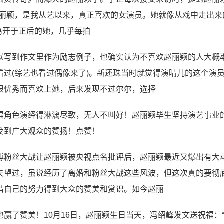
赵丽颖，是我从艺以来，真正喜欢的女演员。她就像从戏中走出来
，离开于正后的她，几乎每拍
以写到作文里作为励志例子，也确实认为不喜欢赵丽颖的人大概
过(综艺也看过偶像来了)。新还珠当时就觉得演晴儿的这个演
很优秀而喜欢上她，后来发现不过尔尔，选择
福角色演绎得淋漓尽致，无人不叫好！赵丽颖毕生坚持演艺事业
受到广大观众的赞扬！点赞！
博粉丝大战让赵丽颖被央视点名批评后，赵丽颖最近又爆出有大
失望过，虽说经历了离婚和粉丝大战这些风波，但这次真的要彻
借自己的努力得到大众的赞美和赏识。如今赵丽
赢了赞美！10月16日，赵丽颖生日当天，冯绍峰发文送祝福：