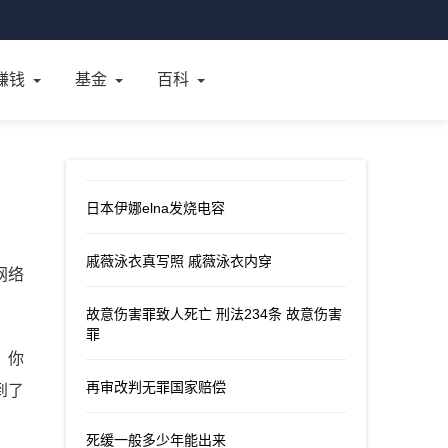
赚钱
基金
百科
日本伊娜elna发烧电容
戚薇泳衣真写照 戚薇泳衣内穿
网络
。
故意伤害罪致人死亡 刑法234条 故意伤害
罪
，你
再审改判无罪国家赔偿
到了
死缓一般多少年能出来