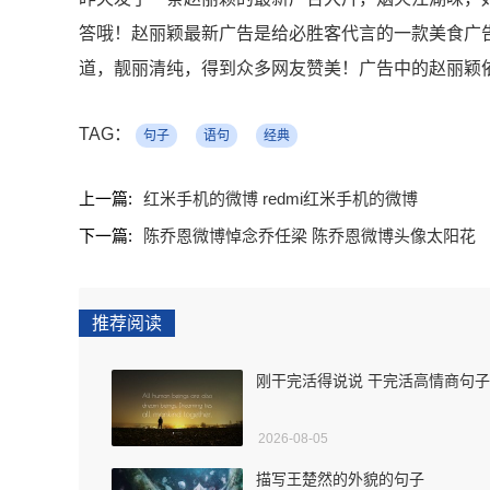
答哦！赵丽颖最新广告是给必胜客代言的一款美食广
道，靓丽清纯，得到众多网友赞美！广告中的赵丽颖
TAG：
句子
语句
经典
上一篇:
红米手机的微博 redmi红米手机的微博
下一篇:
陈乔恩微博悼念乔任梁 陈乔恩微博头像太阳花
推荐阅读
刚干完活得说说 干完活高情商句子
2026-08-05
描写王楚然的外貌的句子