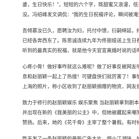
婆，生日快乐！”，短短的六个字，既甜蜜又浪漫，
没。冯绍峰发文调侃：“我的生日祝福评论，瞬间被淹
吾倾慕汝已久，愿聘汝为妇，托付中馈，衍嗣绵延，
已经各奔西东了。陈思诚连续九年为佟丽娅送上生日
听到的最真实的祝福，就是他今天官宣离婚时说的话
心疼小骨！做好事咋就这么难呢？做了好事反被网友喷
息和赵丽颖一起上了热搜！可键盘侠们就厉害了！事情
上海的照片，称小区收到了赵丽颖捐赠的物资，网友
致力于修行的赵丽颖娱乐 娱乐聚焦 当赵丽颖拿到剧
并出现在新的《我美丽的公主》中，但她被藏起来嘲
赞扬。后来，她的《花千骨》主宰了整个暑假。有时
昨天发了一条赵丽颖的最新广告大片，烟火江湖味，