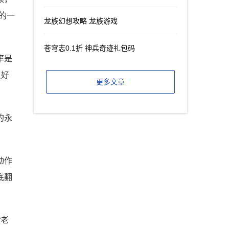
的一
龙族幻想攻略 龙族游戏
苍穹志0.1折 神兵奇迹礼包码
率是
员好
更多文章
的永
动作
底翻
“老