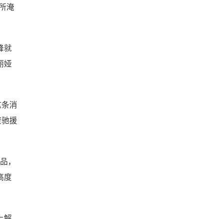
所淹
峰就
丽娅
这条消
资驰援
作品，
高度
上解