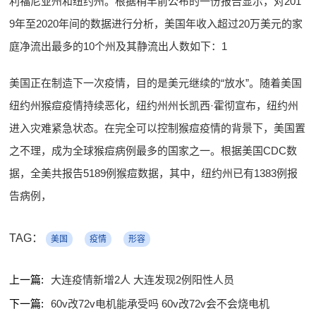
利福尼亚州和纽约州。根据稍早前公布的一份报告显示，对201
9年至2020年间的数据进行分析，美国年收入超过20万美元的家
庭净流出最多的10个州及其静流出人数如下：1
美国正在制造下一次疫情，目的是美元继续的“放水”。随着美国
纽约州猴痘疫情持续恶化，纽约州州长凯西·霍彻宣布，纽约州
进入灾难紧急状态。在完全可以控制猴痘疫情的背景下，美国置
之不理，成为全球猴痘病例最多的国家之一。根据美国CDC数
据，全美共报告5189例猴痘数据，其中，纽约州已有1383例报
告病例，
TAG：
美国
疫情
形容
上一篇:
大连疫情新增2人 大连发现2例阳性人员
下一篇:
60v改72v电机能承受吗 60v改72v会不会烧电机