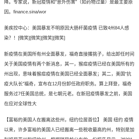
降。专家说，新冠疫情和“意外伤害”（如药物过量）是最主要原
因。finance.sina/wor
美疾控中心：美国暴发不明原因大肠杆菌疫情 已致4州84人感
染？！[微笑][微笑][微笑][微笑]
新疫情在美国所有州全面暴发，福奇直接撂挑子，给出卸任时间
关于美国疫情有两个新消息，其一，猴痘疫情已经在美国所有的
州出现，意味着猴痘疫情在美国已经全面暴发；其二，美国“抗
疫大队长”福奇，宣布在12月份卸任政府职务。算上拜登，福奇
服务过7任美国总统，是七朝元老。在新冠疫情暴发之前，美国
在应对全球性大
【富裕的美国人在搬离这些州，纽约位居首位】 美国 纽约 疫情
以来，许多富裕的美国人已经搬离一些税收最高的州，特别是加