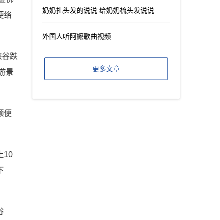
奶奶扎头发的说说 给奶奶梳头发说说
便络
外国人听阿嬷歌曲视频
峡谷跌
更多文章
游景
顺便
10
下
谷