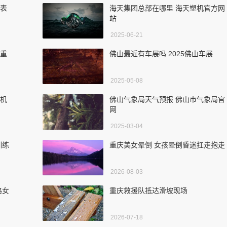
格表
海天集团总部在哪里 海天塑机官方网
站
2025-06-21
气重
佛山最近有车展吗 2025佛山车展
2025-05-08
镦机
佛山气象局天气预报 佛山市气象局官
网
2025-03-04
训练
重庆美女晕倒 女孩晕倒昏迷扛走抱走
2026-08-03
路女
重庆救援队抵达滑坡现场
2026-07-18