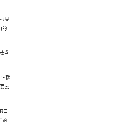
预报显
山的
茂盛
了～就
到要去
的白
开始