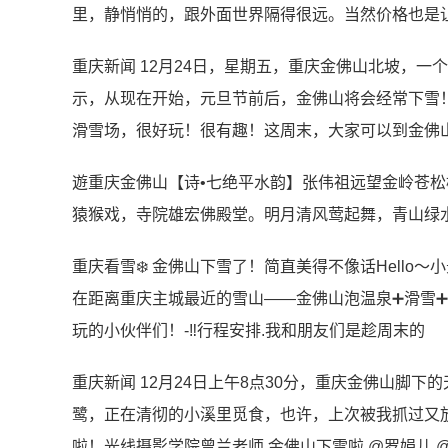
里，静悄悄的，跟外面世界隔得很远。当然价格也是
重庆新闻 12月24日，星期五，重庆金佛山北坡，
示，从现在开始，元旦节前后，金佛山将会经常下雪
滑雪场，很好玩！很有趣！这周末，大家可以到金佛
遊重庆金佛山【诗•七绝平水韵】张伟祖远望金岭苍
猿猴戏，寺院雄宏佛殿堂。明月清风莺起舞，青山绿
重庆看雪❄️ 金佛山下雪了！简直美得不像话Hello
在距离重庆主城最近的雪山——金佛山泡温泉➕滑雪
玩的小伙伴们！-‼️行程安排.我和朋友们是趁周末的
重庆新闻 12月24日上午8点30分，重庆金佛山脚
鹭，正在清彻的小溪里觅食，也许，上次被我抓过又
啦！光线摄影学院曾兰老师 金佛山下雪啦 @罗娟儿 