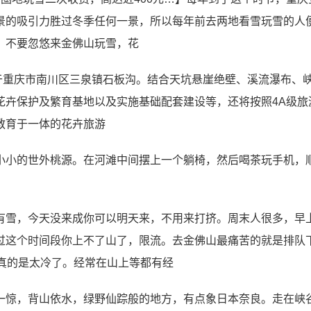
景的吸引力胜过冬季任何一景，所以每年前去两地看雪玩雪的人
：不要忽悠来金佛山玩雪，花
位于重庆市南川区三泉镇石板沟。结合天坑悬崖绝壁、溪流瀑布、
花卉保护及繁育基地以及实施基础配套建设等，还将按照4A级旅
教育于一体的花卉旅游
小小的世外桃源。在河滩中间摆上一个躺椅，然后喝茶玩手机，
有雪，今天没来成你可以明天来，不用来打挤。周末人很多，早上
过这个时间段你上不了山了，限流。去金佛山最痛苦的就是排队
真的是太冷了。经常在山上等都有经
一惊，背山依水，绿野仙踪般的地方，有点象日本奈良。走在峡