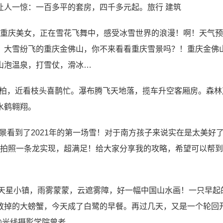
让人一惊：一百多平的套房，四千多元起。旅行 建筑
一个重庆美女，正在雪花飞舞中，感受冰雪世界的浪漫！啊！天气
！大雪纷飞的重庆金佛山，你不来看看重庆雪景吗？！重庆金佛
山泡温泉，打雪仗，滑冰…
松柏，近看枝头喜鹊忙。瀑布腾飞天地落，揽车升空客厢房。森林
水鹤翱翔。
～小景看到了2021年的第一场雪！对于南方孩子来说实在是太美好
➕拍照一条龙实现，超满足！给大家分享我的攻略，希望可以帮
下的天星小镇，雨雾蒙蒙，云遮雾障，好一幅中国山水画！一只早起
放掉的大螃蟹，今天成了白鹭的早餐。再过几天，又是一个轮回
@光线摄影学院曾老