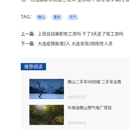
TAG：
佛山
重庆
天气
上一篇:
上班自动离职有工资吗 干了3天走了有工资吗
下一篇:
大连疫情新增2人 大连发现2例阳性人员
推荐阅读
佛山二手车58同城 二手车出售
2026-07-17
中海油佛山燃气电厂项目
2026-04-11