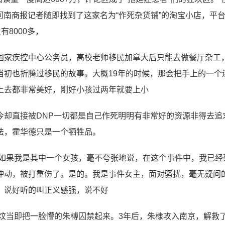
河南商报记者随即找到了这家名为“作死杂货铺”的淘宝小店，平
8000多，
国家疾控中心公务员，高校老师移民加拿大后只能去做餐厅杂工
当初也折腾过移民的故事。大概19年的时候，那会把手上的一个
上去都非常美好，刚好小孩过两年就要上小
今却直接被DNP一切都是自己作死明明有非常好的资源非得去追
法，霍华德只是一个牺牲品。
。如果我是其中一个女孩，毫不夸张地说，在这个事件中，我已经
冲动，被打重伤了。是的。我是事件女主，面对骚扰，毫无疑问
，说好听的叫正义感强，说不好
允炆当即把一脸懵的朱榑囚禁起来。3年后，朱棣攻入南京，解救