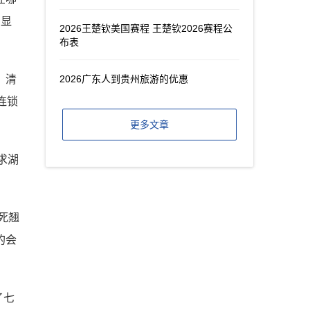
台显
2026王楚钦美国赛程 王楚钦2026赛程公
布表
，清
2026广东人到贵州旅游的优惠
连锁
更多文章
求湖
死翘
的会
了七