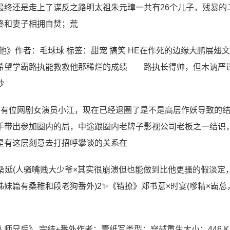
最终还是走上了谋反之路明太祖朱元璋一共有26个儿子，残暴的
终和妻子相拥自焚；荒
他》作者：毛球球 标签：甜宠 搞笑 HE在作死的边缘大鹏展翅文
望学霸路执能救救他那稀烂的成绩 路执长得帅，但木讷严
一秒
中有位网剧女演员小江，现在已经退圈了是不是高层作妖导致的
手带出参加圈内的局，中途跟圈内老牌子影视公司老板之一结识
是有这层刻意去打招呼攀谈的关系在
凡×桑延(人骚嘴贱大少爷×其实很崩溃但也能做到比他更骚的假淡定
篇有桑稚和段老狗番外)‌2✨《错撩》​郑书意×时宴(嗲精×霸总
兄后》 完结+番外作者：壹纸写类型：穿越重生大小：446 K