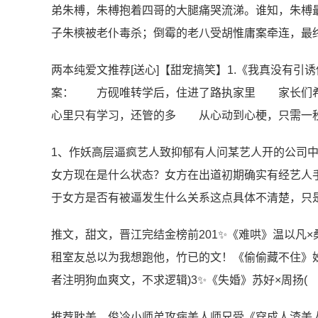
弟朱榑，朱榑抱着四哥的大腿痛哭流涕。谁知，朱榑
子朱樉被老仆毒杀；倒霉的老八受胡惟庸案牵连，最
两本纯爱文推荐[送心]【甜宠搞笑】1.《我真没有引诱
案： 方砚唯转学后，住进了路执家里 家长们希
心里只有学习，还管的多 从心动到心梗，只需
1、作妖高层逼疯艺人致抑郁有人问某艺人开的公司
女方现在是什么状态？女方在出道初期确实有经艺人
于女方是否有被逼发生什么关系这点具体不清楚，只
推文，甜文，晋江完结金榜前20‌1✨《难哄》​温以
租室友总以为我想跑他，竹已的文！《偷偷藏不住》姊妹
者注明狗血爽文，不求逻辑)​‌3✨《失婚》​苏好×周扬(
推荐耽美，俊冷小师弟攻病美人师兄受《穿成人渣美人师