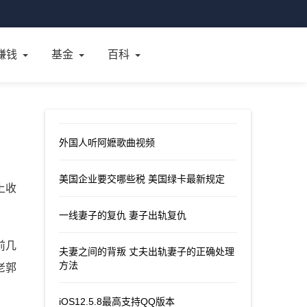
赚钱
基金
百科
外国人听阿嬷歌曲视频
美国企业要交哪些税 美国绿卡最新规定
上收
一线妻子的复仇 妻子出轨复仇
前几
夫妻之间的背叛 丈夫出轨妻子的正确处理
方法
老郭
iOS12.5.8最高支持QQ版本