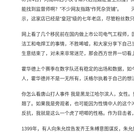
能找到监督师啊？”不少网友指路“作死杂货铺”。 
示，这家店已经是“皇冠”级的七年老店，尽管粉丝数只有
网上看了几个移民前在国内做上市公司电气工程师，
洁工和电焊工的事情，不胜唏嘘，和大家分享下自己
生意结束了，对未来非常迷茫，那会西方世界一切看
霍华德上个赛季在数字队还有稳定的出场和数据，如
人，霍华德并不是一无所有，沃格尔执着于自己的想
你怎么看唐山打人事件 我是黑龙江哈尔滨人，女性
翘了。如果我是旁观者，也可能因为性情中人的这个
反抗，我就是这么一个虎了吧唧的性格。作为目击者
1399年，有人向朱允炆告发齐王朱榑意图谋反，朱