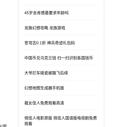
45岁去肯德基要求年龄吗
龙族幻想攻略 龙族游戏
苍穹志0.1折 神兵奇迹礼包码
中国币兑乌克兰钱 扫一扫识别各国钱币
大爷拦车碰瓷被踹飞后续
幻想地图生成器手机版
裁女佳人免费观看高清
俏佳人电影原版 俏佳人国语版电视剧免费
观看
在哪