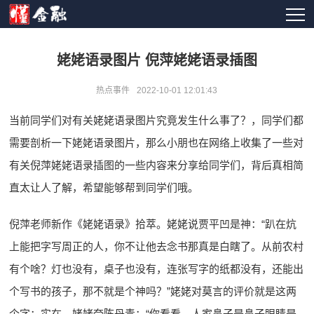
姥姥语录图片 倪萍姥姥语录插图
热点事件
2022-10-01 12:01:43
当前同学们对有关姥姥语录图片究竟发生什么事了？，同学们都
需要剖析一下姥姥语录图片，那么小朋也在网络上收集了一些对
有关倪萍姥姥语录插图的一些内容来分享给同学们，背后真相简
直太让人了解，希望能够帮到同学们哦。
倪萍老师新作《姥姥语录》拾萃。姥姥说贾平凹是神：“趴在炕
上能把字写周正的人，你不让他去念书那真是白瞎了。从前农村
有个啥？灯也没有，桌子也没有，连张写字的纸都没有，还能出
个写书的孩子，那不就是个神吗？”姥姥对莫言的评价就是这两
个字：实在。姥姥夸陈丹青：“你看看，人家鼻子是鼻子眼睛是