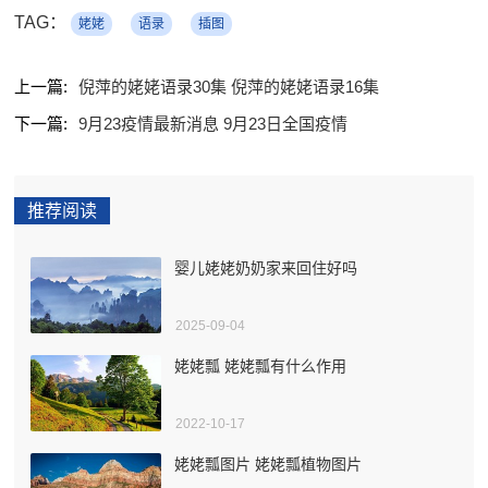
TAG：
姥姥
语录
插图
上一篇:
倪萍的姥姥语录30集 倪萍的姥姥语录16集
下一篇:
9月23疫情最新消息 9月23日全国疫情
推荐阅读
婴儿姥姥奶奶家来回住好吗
2025-09-04
姥姥瓢 姥姥瓢有什么作用
2022-10-17
姥姥瓢图片 姥姥瓢植物图片