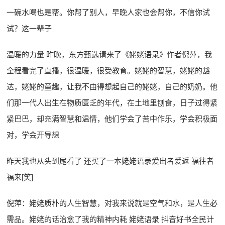
一碗水喝也是帮。你帮了别人，早晚人家也会帮你，不信你试
试？这一辈子
温暖的力量 昨晚，东方甄选请来了《姥姥语录》作者倪萍，我
全程看完了直播，很温暖，很受教育。姥姥的智慧，姥姥的豁
达，姥姥的童趣，让我不由得想起自己的姥姥，自己的奶奶。他
们那一代人出生在物质匮乏的年代，在土地里刨食，日子过得紧
紧巴巴，却充满智慧和温情，他们学会了苦中作乐，学会积极面
对，学会开导想
昨天我也从头到尾看了 还买了一本姥姥语录爱出者爱返 福往者
福来[笑]
倪萍：姥姥质朴的人生智慧，对我来说就是空气和水，是人生必
需品。姥姥的话治愈了我的精神内耗 姥姥语录 抖音好书全民计