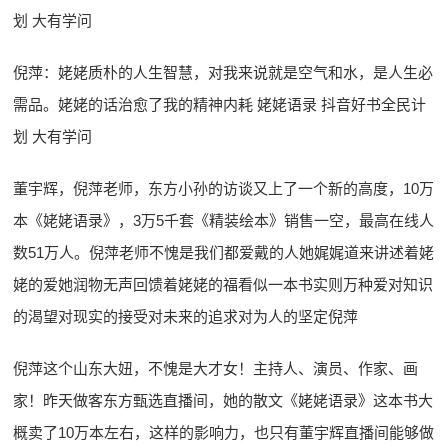
划 大有学问
倪萍：姥姥质朴的人生智慧，对我来说就是空气和水，是人生必
需品。姥姥的话治愈了我的精神内耗 姥姥语录 抖音好书全民计
划 大有学问
董宇辉，倪萍老师，东方小孙的访谈又上了一个新的高度，10万
本《姥姥语录》，3万5千套《精装绘本》销售一空，最高在线人
数51万人。倪萍老师不愧是我们都爱戴的人她娓娓道来讲述着姥
姥的爱她润物无声回馈着姥姥的福看似一本书实则万种爱对知识
的渴望对现实的接受对未来的追求对为人的坚定倪萍
倪萍这个山东大妞，不愧是大才女！主持人、演员、作家、画
家！昨天做客东方甄选直播间，她的散文《姥姥语录》这本书大
概卖了10万本左右，这样的影响力，也只有董宇辉直播间能够做