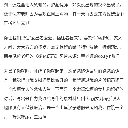
到，还是蛮让人感慨的。说起倪萍，好久没出现的突然出现了。
源于倪萍老师因为喜欢在网上购物，有一天再去去东方甄选这个
直播间里去逛
你让我们记住“爱出者爱返，福往者福来”，喜欢你的那句：家人
之间，大大方方的接受，毫无保留的给予特别温情，特别感动，
期待倪萍老师的《姥姥语录》照片来源：董老师的dou yin账号
天黑了你就睡，睡醒了你就起来，这是姥姥语录里面姥姥的语
言，我觉得自我安慰还是比较好的！希望通过我的片段记录还原
一个坎坷女人的悲惨人生！下面是一个命运坎坷的女儿和妈妈的
对话，写出来作为我以后写作的原材料！(十年前女儿骨折没人
照顾没有人借钱医治，是一个山里汉子请假来照顾我，住院一个
月，端屎端尿，生活照