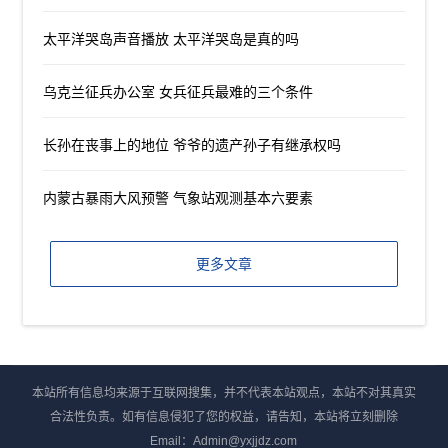
太平洋哭岛声音播放 太平洋哭岛是真的吗
乌克兰征兵办公室 女兵征兵最难的三个条件
长孙在丧事上的地位 爷爷的遗产孙子有继承权吗
内蒙古暴雨大风预警 气象站观测基本六要素
更多文章
本站所有信息均来源于互联网搜集，并不代表本站观点，本站不对其真实
合法性负责。如有信息侵犯了您的权益，请告知，本站将立刻删除
Email：Admin@yxjjdz.com