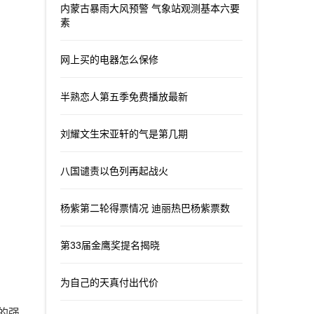
内蒙古暴雨大风预警 气象站观测基本六要
素
网上买的电器怎么保修
半熟恋人第五季免费播放最新
刘耀文生宋亚轩的气是第几期
八国谴责以色列再起战火
杨紫第二轮得票情况 迪丽热巴杨紫票数
第33届金鹰奖提名揭晓
为自己的天真付出代价
的强