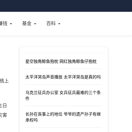
赚钱
基金
百科
星空独角鲸鱼抱枕 网红独角鲸鱼仔抱枕
太平洋哭岛声音播放 太平洋哭岛是真的吗
络上
乌克兰征兵办公室 女兵征兵最难的三个条
件
生日
长孙在丧事上的地位 爷爷的遗产孙子有继
灾害
承权吗