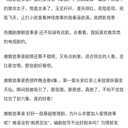
的索命女子，简直太美了，玉足纤纤，漫天绯红，若隐若现，宛
若飞天，让打小就爱看神怪故事的我垂涎欲滴。高燃影视季
热播剧唐朝诡事录 还不知道有这剧，去看看，我挺喜欢看异类
的电视剧的。
唐朝诡事录剧情还算不错吧，又有点刺激，适合现在的人看，总
比那言情，肥皂剧好看吧。
唐朝诡事录质感昨晚连看6集 ，第一案长安红茶上来就是妖猫变
天仙，瞬间就被吸引了，那氛围，那质感，真绝了，不知不觉就
炫完了前六集，真的好看！
唐朝诡事录 好好一部悬疑推理剧，为什么非要加入爱情故事
呢？难道没有“痴男怨女”，编剧就写不出好剧本吗？为情郎发