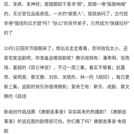
狂、发疯、发神经；尾随跟踪千里寻“郎”，周围一堆“摇旗呐喊”
的，无论官位品级高低，一水的“娘家人”，我就纳闷了，古代就
非得“强扭的瓜才甜”吗？“狄公”的亲传弟子，已然成为“保媒拉纤”
的了
10月1日国庆节假期来了，想出去走走看看，奈何钱包太小，还
是宅家追剧吧，你准备追哪部剧呢？腾讯视频有：潘粤明、张雨
绮、姜超的《昆仑神宫》，不过一周三集，着实不够看；赵露
思、侯明昊、蔡文静、刘欢、关晓彤、林一的《胡同》，每日更
新三集，追剧的快乐你值得拥有；爱奇艺有：靳东、成毅、蔡文
静的《底线
新闻创作挑战赛 《唐朝诡事录》突如其来的热播剧？《唐朝诡
事录》听说后面的剧情很可怕，你们看了吗？唐朝诡事录 电视
剧