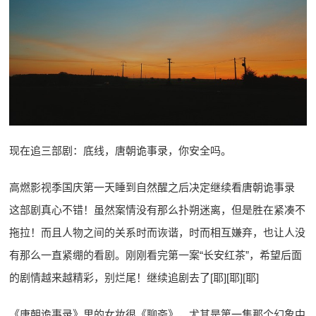
现在追三部剧：底线，唐朝诡事录，你安全吗。
高燃影视季国庆第一天睡到自然醒之后决定继续看唐朝诡事录
这部剧真心不错！虽然案情没有那么扑朔迷离，但是胜在紧凑不
拖拉！而且人物之间的关系时而诙谐，时而相互嫌弃，也让人没
有那么一直紧绷的看剧。刚刚看完第一案“长安红茶”，希望后面
的剧情越来越精彩，别烂尾！继续追剧去了[耶][耶][耶]
《唐朝诡事录》里的女妆很《聊斋》，尤其是第一集那个幻象中