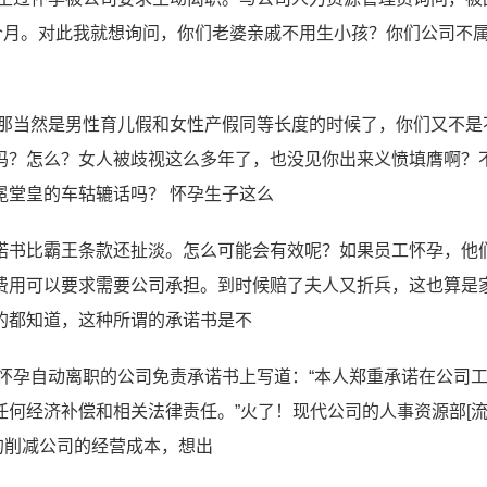
个月。对此我就想询问，你们老婆亲戚不用生小孩？你们公司不
？那当然是男性育儿假和女性产假同等长度的时候了，你们又不是
吗？怎么？女人被歧视这么多年了，也没见你出来义愤填膺啊？
冕堂皇的车轱辘话吗？ 怀孕生子这么
诺书比霸王条款还扯淡。怎么可能会有效呢？如果员工怀孕，他
费用可以要求需要公司承担。到时候赔了夫人又折兵，这也算是
的都知道，这种所谓的承诺书是不
怀孕自动离职的公司免责承诺书上写道：“本人郑重承诺在公司
何经济补偿和相关法律责任。”火了！现代公司的人事资源部[
的削减公司的经营成本，想出