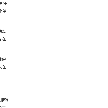
责任
个单
动离
存在
请假
来在
敢情这
合工