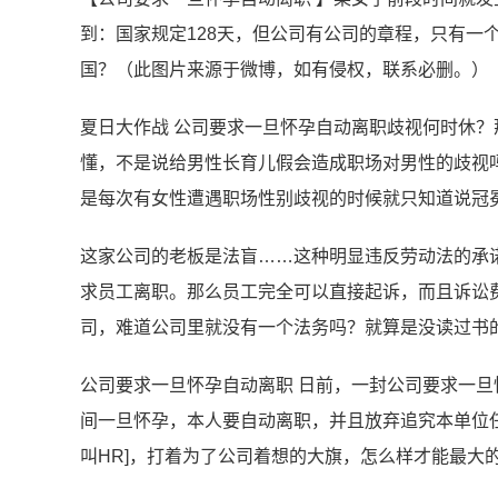
到：国家规定128天，但公司有公司的章程，只有一
国？（此图片来源于微博，如有侵权，联系必删。）
夏日大作战 公司要求一旦怀孕自动离职歧视何时休
懂，不是说给男性长育儿假会造成职场对男性的歧视
是每次有女性遭遇职场性别歧视的时候就只知道说冠
这家公司的老板是法盲……这种明显违反劳动法的承
求员工离职。那么员工完全可以直接起诉，而且诉讼
司，难道公司里就没有一个法务吗？就算是没读过书
公司要求一旦怀孕自动离职 日前，一封公司要求一旦
间一旦怀孕，本人要自动离职，并且放弃追究本单位任
叫HR]，打着为了公司着想的大旗，怎么样才能最大