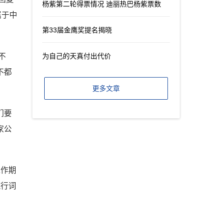
杨紫第二轮得票情况 迪丽热巴杨紫票数
属于中
第33届金鹰奖提名揭晓
不
为自己的天真付出代价
不都
更多文章
们要
家公
工作期
流行词