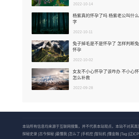
2022-10-14
杨紫真的怀孕了吗 杨紫老公叫什
字
2022-10-11
兔子掉毛是不是怀孕了 怎样判断
怀孕
2022-10-02
女友不小心怀孕了该咋办 不小心
怎么补救
2022-09-28
本站所有信息均来源于互联网搜集，并不代表本站观点，本站不对其真实合法性
探秘史录
|
古今探秘
|
最懂我
|
怎么了
|
手机控
|
智玩机
|
懂金融
|
Tag
|
辽ICP