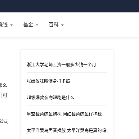
赚钱
基金
百科
浙江大学老师工资一般多少钱一个月
张婧仪狂晒健身打卡照
那么
们可
超级爆款亲吻短剧是什么
星空独角鲸鱼抱枕 网红独角鲸鱼仔抱枕
公司
太平洋哭岛声音播放 太平洋哭岛是真的吗