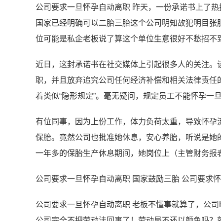
公司要求一旦怀孕自动离职 昨天，一份承诺书上了
国家已经明确可以二胎三胎这个公司明知故犯明目张
位可能是私企老板说了算这个单位生意很好不愁招不
近日，这封承诺书在社交媒体上引起很多人的关注。
职，并且放弃追究公司任何经济补偿和相关法律责任
着类似“隐形规定”。毫无疑问，规定员工不能怀孕一
有位同事，因为上份工作，体力负荷太重，导致怀孕
保胎。竟然公司也批准她休息，安心养胎，听说是她
一年多的保胎生产休息期间，她岗位上（主管财务报
公司要求一旦怀孕自动离职 国家鼓励三胎 公司要求
公司要求一旦怀孕自动离职 老板不懂事就算了，公司
公司完全不把劳动法回事了！劳动局不还以颜色吗？