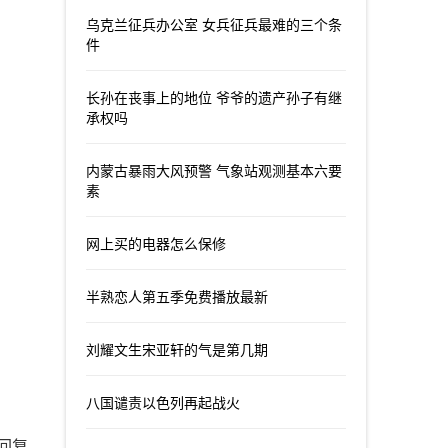
乌克兰征兵办公室 女兵征兵最难的三个条
件
长孙在丧事上的地位 爷爷的遗产孙子有继
承权吗
内蒙古暴雨大风预警 气象站观测基本六要
素
网上买的电器怎么保修
半熟恋人第五季免费播放最新
刘耀文生宋亚轩的气是第几期
八国谴责以色列再起战火
回复