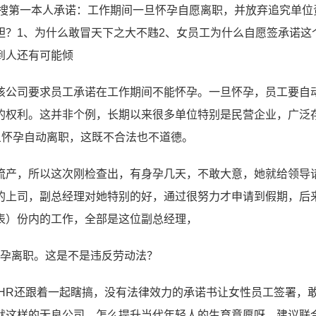
热搜第一本人承诺：工作期间一旦怀孕自愿离职，并放弃追究单位
胆？1、为什么敢冒天下之大不韪2、女员工为什么自愿签承诺这
到人还有可能倾
该公司要求员工承诺在工作期间不能怀孕。一旦怀孕，员工要自
的权利。这并非个例，长期以来很多单位特别是民营企业，广泛
旦怀孕自动离职，这既不合法也不道德。
流产，所以这次刚检查出，有身孕几天，不敢大意，她就给领导
的上司，副总经理对她特别的好，通过很努力才申请到假期，后
表）份内的工作，全部是这位副总经理，
怀孕离职。这是不是违反劳动法？
HR还跟着一起瞎搞，没有法律效力的承诺书让女性员工签署，
就这样的无良公司，怎么提升当代年轻人的生育意愿呀，建议联