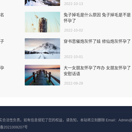
2022-10-13
么名
兔子掉毛是什么原因 兔子掉毛是不是
怀孕了
2022-10-02
兔子
穿书悲催炮灰怀了娃 修仙炮灰怀孕了
2022-10-01
怀孕
大一女朋友怀孕了咋办 女朋友怀孕了
安慰话语
2022-09-28
负责。如有信息侵犯了您的权益，请告知，本站将立刻删除 Email：Admin@yxjj
备2021009207号