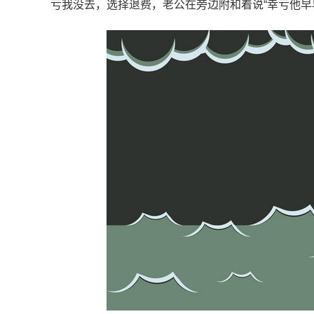
亏我没去，选择退费，老公在旁边附和着说“幸亏他早