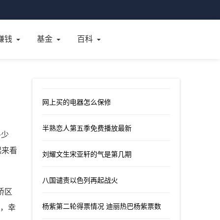
赚钱
基金
百科
网上买的电器怎么保修
半熟恋人第五季免费播放最新
多少
起来看
刘耀文生宋亚轩的气是第几期
八国谴责以色列再起战火
桥区
杨紫第二轮得票情况 迪丽热巴杨紫票数
]，幸