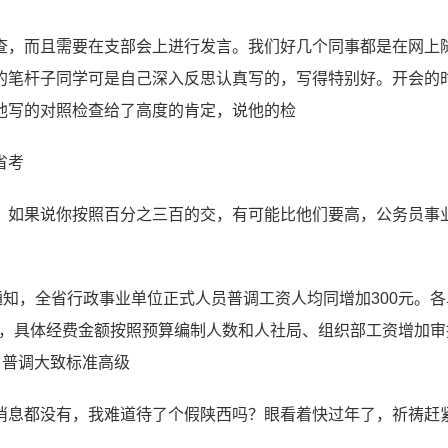
查，而且需要在支部会上进行发言。我们好几个同事都是在网上
的笔杆子同学可是自己深入反思认真写的，写得特别好。开会的
他写的对照检查给了高度的肯定，说他的检
省考
，如果说你按照百分之三百的交，有可能比他们要高，公务员事
通知，全省行政事业单位正式人员普调工资人均同增加300元。各
资经费”，具体经费金额按照预算编制人数和人社局、组织部工资增加
，普调大致标准高级
消息都没有，我难道待了个假陕西吗？眼看着快过年了，祈祷赶