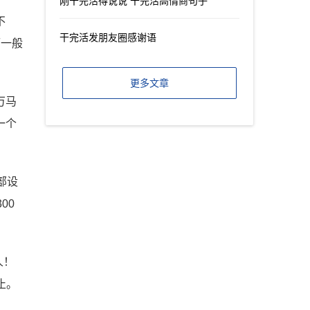
刚干完活得说说 干完活高情商句子
不
干完活发朋友圈感谢语
而一般
更多文章
万马
一个
部设
00
人！
止。