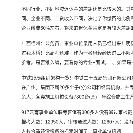
不同行业、不同地域退休金的差距还是比较大的。其
同、企业不同、工资收入不同，决定了你缴费的比例和
企业缴费60%左右，将来的退休金肯定是有较大差距
广西梧州：公务员、事业单位录用人员已经出来！明
过独木桥！比高考还难！作为一名曾经经历过三不限
参考。是否难入编，要看你的专业+面试。1、如果
中铁15局组织架构一览！中铁二十五局集团有限公
在广州。集团下属20多个子(分)公司和经营机构，并专
余人；各类施工机械设备7800台(套)，年综合施工生
917云南事业单位联考普洱有300多人没有通过审核截至
报考人数：12950人，审核通过人数：12607人；没
人数合适还没缴费的抓紧时间了！事业单位招聘