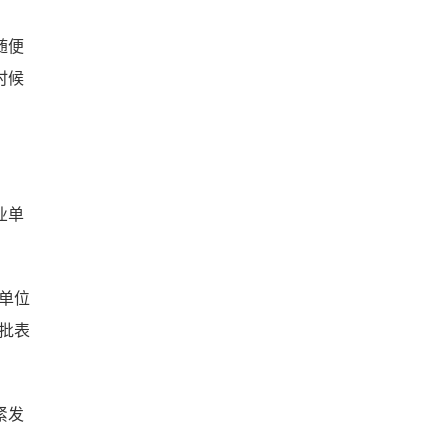
随便
时候
业单
单位
审批表
紧发