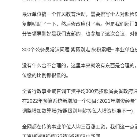
最近单位搞一个作风教育活动，需要撰写个人对照检
复制粘贴了一下，然后修改应付了事。但是我们部门
分管领导刚好是我们支部的，也参加了这次会议，对
300个公务员常识问题[紫薇别走]来积累吧~ ​​​事业单位
没有什么合不合理的，这里本来就没有东西是合理的
位缴的比例都很低的。
全省行政事业编普调工资平均300元按照省委省政府
在2022年预算系统新增加一个项目:“2021年增
调整增加数算账(按照级别年龄等每人增资标准不一)
全网都在传的事业单位人均三百涨工资，我们这一点
工资[祈祷][祈祷][祈祷][祈祷]汉中新闻