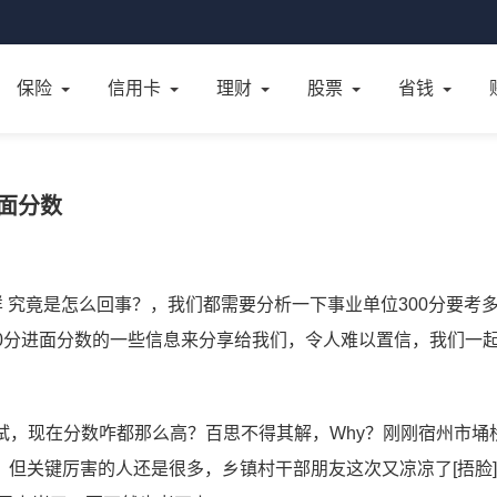
保险
信用卡
理财
股票
省钱
进面分数
 究竟是怎么回事？，我们都需要分析一下事业单位300分要考
0分进面分数的一些信息来分享给我们，令人难以置信，我们一
了面试，现在分数咋都那么高？百思不得其解，Why？刚刚宿州市埇
但关键厉害的人还是很多，乡镇村干部朋友这次又凉凉了[捂脸