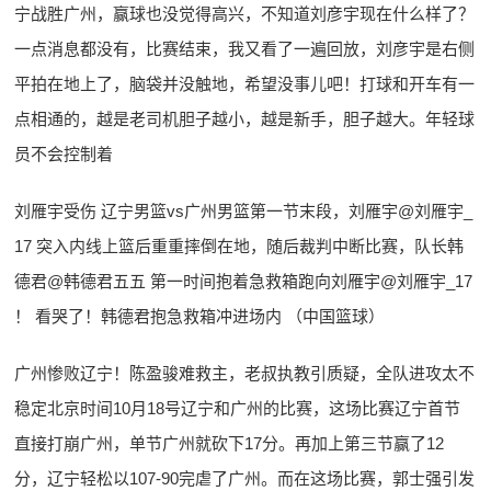
宁战胜广州，赢球也没觉得高兴，不知道刘彦宇现在什么样了？
一点消息都没有，比赛结束，我又看了一遍回放，刘彦宇是右侧
平拍在地上了，脑袋并没触地，希望没事儿吧！打球和开车有一
点相通的，越是老司机胆子越小，越是新手，胆子越大。年轻球
员不会控制着
刘雁宇受伤 辽宁男篮vs广州男篮第一节末段，刘雁宇@刘雁宇_
17 突入内线上篮后重重摔倒在地，随后裁判中断比赛，队长韩
德君@韩德君五五 第一时间抱着急救箱跑向刘雁宇@刘雁宇_17
！ 看哭了！韩德君抱急救箱冲进场内 （中国篮球）
广州惨败辽宁！陈盈骏难救主，老叔执教引质疑，全队进攻太不
稳定北京时间10月18号辽宁和广州的比赛，这场比赛辽宁首节
直接打崩广州，单节广州就砍下17分。再加上第三节赢了12
分，辽宁轻松以107-90完虐了广州。而在这场比赛，郭士强引发