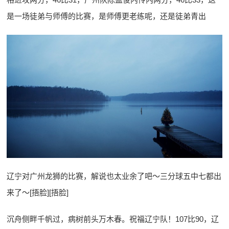
是一场徒弟与师傅的比赛，是师傅更老练呢，还是徒弟青出
辽宁对广州龙狮的比赛，解说也太业余了吧～三分球五中七都出
来了～[捂脸][捂脸]
沉舟侧畔千帆过，病树前头万木春。祝福辽宁队！107比90，辽