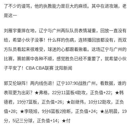
了不少的谩骂，他的执教能力是巨大的麻烦。其中在进攻端，老
是这一
刘雁宇重摔在地，辽宁与广州两队队员表情凝重，回放一直没有
给，希望小伙子没事！什么样的伤病，连转播回放都没有，而双
方队员看起来很难受，球迷的心都跟着揪着。这场辽宁与广州的
比赛，赛前赛中各种不顺，感觉胜负已经不重要了，就希望小伙
子平安了！CBA CBA联赛 沈阳新闻
郭艾伦缺阵！两内线伤退！辽宁107:90战胜广州，看数据，谁的
表现更为出彩？★弗格，22分11篮板4助攻，正负值+22；★韩
德君，19分7篮板，正负值+26；★赵继伟，10分12助攻，正负
值+28；★李晓旭，9分6篮板2抢断，正负值+24；★丛明晨，19
分，5记三分球，正负值+14；★付