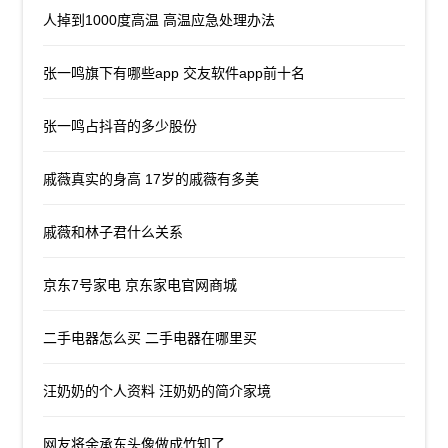
人掉到1000度高温 高温应急处理办法
张一鸣旗下有哪些app 交友软件app前十名
张一鸣占抖音的多少股份
戚薇真实的身高 17岁的戚薇有多美
戚薇和林子君什么关系
京东7号家电 京东家电官网商城
二手电器怎么买 二手电器在哪里买
汪奶奶的个人资料 汪奶奶的简介家境
网友将余承东头像做成竹知了