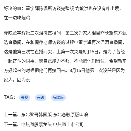
好冷的血：董宇辉陈佩斯访谈完整版 俞敏洪也在没有咋出境，
在一边吃烧鸡
昨晚董宇辉第三次泪撒直播间，第二次为家人泪目昨晚新东方甄
选直播间，在和倪萍老师访谈的过程中董宇辉再次泪洒直播间，
这是他第三次在直播间哭，上第一次哭是6月15日，是为了曾经
一起奋斗的同事，哭自己能力不够，不能把他们留住，希望新东
方好起来的时候把他们再接回来。8月15日他第二次没哭是因为
家人，因为没
TAG：
央视
采访
完整版
上一篇:
东北梁哥韩国版 东北恋歌原版叫啥
下一篇:
电热毯股票龙头 电热毯上市公司