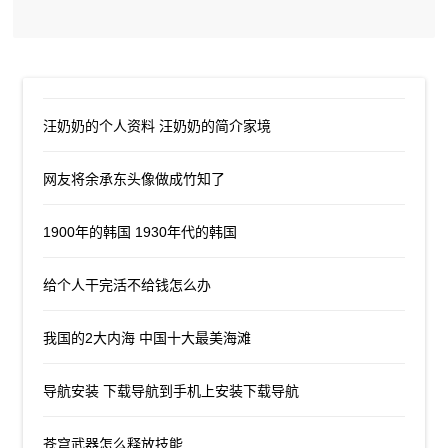
汪奶奶的个人资料 汪奶奶的简介家境
网友将余承东头像做成竹知了
1900年的韩国 1930年代的韩国
给个人干完活不给钱怎么办
我国的2大内海 中国十大最美海滩
导航安装 下载导航到手机上安装下载导航
苍穹武器怎么释放技能