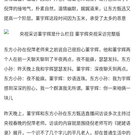
倪萍的接地气，朴素自然，温情幽默，娓娓道来，让东方甄选又
提高一个阶层。董宇辉这段时间因为玉米，承受了太多的恶意
东方小孙在倪萍老师来之前说自己很担心董宇辉，他和董宇辉两
个人在前一天聊天聊到了半夜两点，夜不能寐，瑟瑟发抖。东方
小孙：昨天晚上我和宇辉瑟瑟发抖。董宇辉：深夜聊天到两点。
东方小孙：夜不能寐。董宇辉：妙语连珠。东方小孙：我为宇辉
感到深深的担心，我一个群演我无所谓。董宇辉：你一来咱俩一
块儿
昨天晚上，董宇辉和东方小孙在东方甄选直播间访谈多次主持过
央视春晚的倪萍老师。访谈的内容就是围绕倪老师写的《姥姥语
录》展开，一个识不了几个字儿的平凡老人，却在普通生活中的