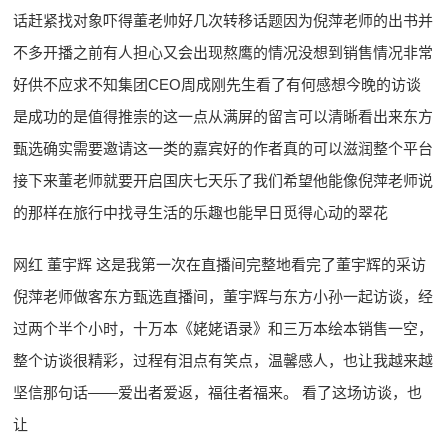
话赶紧找对象吓得董老帅好几次转移话题因为倪萍老师的出书并
不多开播之前有人担心又会出现熬鹰的情况没想到销售情况非常
好供不应求不知集团CEO周成刚先生看了有何感想今晚的访谈
是成功的是值得推崇的这一点从满屏的留言可以清晰看出来东方
甄选确实需要邀请这一类的嘉宾好的作者真的可以滋润整个平台
接下来董老师就要开启国庆七天乐了我们希望他能像倪萍老师说
的那样在旅行中找寻生活的乐趣也能早日觅得心动的翠花
网红 董宇辉 这是我第一次在直播间完整地看完了董宇辉的采访
倪萍老师做客东方甄选直播间，董宇辉与东方小孙一起访谈，经
过两个半个小时，十万本《姥姥语录》和三万本绘本销售一空，
整个访谈很精彩，过程有泪点有笑点，温馨感人，也让我越来越
坚信那句话——爱出者爱返，福往者福来。 看了这场访谈，也
让