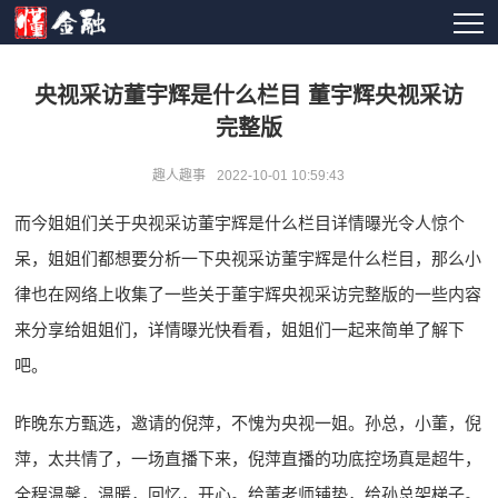
央视采访董宇辉是什么栏目 董宇辉央视采访
完整版
趣人趣事
2022-10-01 10:59:43
而今姐姐们关于央视采访董宇辉是什么栏目详情曝光令人惊个
呆，姐姐们都想要分析一下央视采访董宇辉是什么栏目，那么小
律也在网络上收集了一些关于董宇辉央视采访完整版的一些内容
来分享给姐姐们，详情曝光快看看，姐姐们一起来简单了解下
吧。
昨晚东方甄选，邀请的倪萍，不愧为央视一姐。孙总，小董，倪
萍，太共情了，一场直播下来，倪萍直播的功底控场真是超牛，
全程温馨，温暖，回忆，开心。给董老师铺垫，给孙总架梯子。