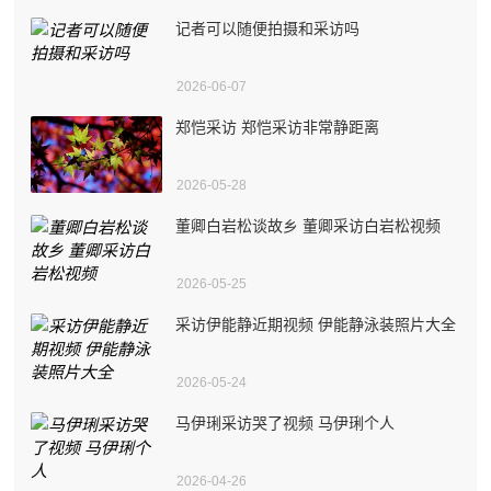
记者可以随便拍摄和采访吗
2026-06-07
郑恺采访 郑恺采访非常静距离
2026-05-28
董卿白岩松谈故乡 董卿采访白岩松视频
2026-05-25
采访伊能静近期视频 伊能静泳装照片大全
2026-05-24
马伊琍采访哭了视频 马伊琍个人
2026-04-26