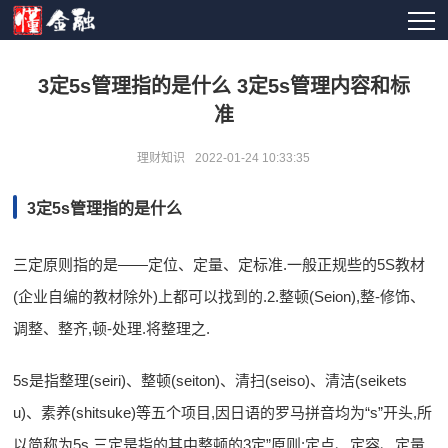
3定5s管理指的是什么 3定5s管理内容和标
准
理财知识
2022-01-24 10:33:35
3定5s管理指的是什么
三定原则指的是——定位、定量、定标准.一般正规些的5S教材
(企业自编的教材除外)上都可以找到的.2.整顿(Seion),整-修饰、
调整、整齐,顿-处理.将整理之.
5s是指整理(seiri)、整顿(seiton)、清扫(seiso)、清洁(seikets
u)、素养(shitsuke)等五个项目,因日语的罗马拼音均为“s”开头,所
以简称为5s.三定是指的其中整顿的3定”原则:定点、定容、定量