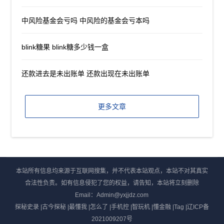
中风险基金会亏吗 中风险的基金会亏本吗
blink糖果 blink糖多少钱一盒
还款进去是未出账单 还款出现在未出账单
更多文章
本站所有信息均来源于互联网搜集，并不代表本站观点，本站不对其真实
合法性负责。如有信息侵犯了您的权益，请告知，本站将立刻删除
Email：Admin@yxjjdz.com
探秘史录
|
古今探秘
|
最懂我
|
怎么了
|
手机控
|
智玩机
|
懂金融
|
Tag
|
辽ICP备
2021009207号