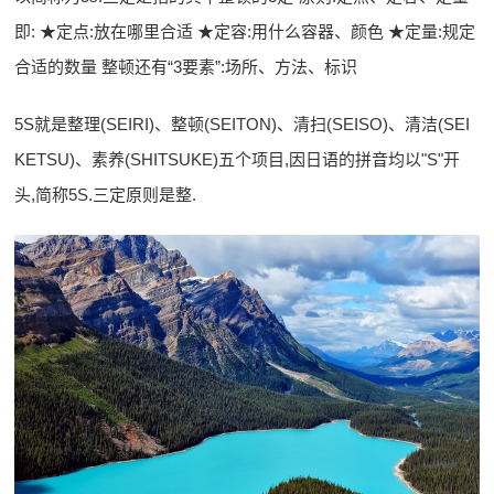
即: ★定点:放在哪里合适 ★定容:用什么容器、颜色 ★定量:规定
合适的数量 整顿还有“3要素”:场所、方法、标识
5S就是整理(SEIRI)、整顿(SEITON)、清扫(SEISO)、清洁(SEI
KETSU)、素养(SHITSUKE)五个项目,因日语的拼音均以"S"开
头,简称5S.三定原则是整.