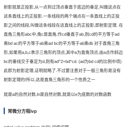
射影就是正投影,从一点到过顶点垂直于底边的垂足,叫做这点在
这条直线上的正投影.一条线段的两个端点在一条直线上的正投
影之间的线段,叫做这条线段在这直线上的正投影,即射影定理. 在
直角三角形abc中,角c是直角,作cd垂直于ab,则cd的平方等于ad
乘bd ac的平方等于ab乘ad bc的平方等于ab乘db 对于直角三角
形,如果用a,b,c表示三角形的顶点,其中a为直角顶点,由a点作斜边
bc的垂线交于垂足为d,则有ad^2=bd*cd. (ad为bd cd的比例中项)
此即为射影定理,证明就略了.不过要注意对于一般三角形是没有
射影定理的!所以,这是直角三角形的一个性质之一
就是a的自然对数,ln是自然对数,就是以e为底数的对数函数
常微分方程ivp