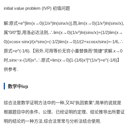
initial value problem (IVP) 初值问题
解:原式=e^[lim(x→0)(1/x²)ln(sinx/x)].而,lim(x→0)(1/x²)ln(sinx/x),
属“0/0”型,用洛必达法则,∴lim(x→0)(1/x²)ln(sinx/x)=(1/2)lim(x→
0)(xcosx-sinx)/(x²sinx)=(-1/2)lim(x→0)1/(2+xcosx/sinx)=-1/6,∴
原式=e^(-1/6).【另外,可用等价无穷小量替换而“简捷”求解.x→0
时,sinx~x-(1/6)x³,∴原式=lim(x→0)[1-(1/6)x²]^(1/x²)=e^(-1/6)】
供参考.
数学中ivp
综合法是数学证明方法中的一种,又叫“执因索果”,简单的说就是
根据题目中的条件、公理、已经证明的定理、结论推导出所要证
明的结论的一种方法.综合法常常与分析法结合使用.