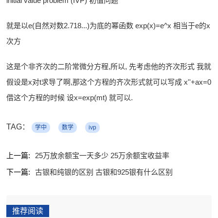
initial value problem (IVP) 初值问题
就是以e(自然对数2.718...)为底的幂函数 exp(x)=e^x 相当于e的x
次方
这是个非齐次的二阶常微分方程,所以, 先考虑他的齐次形式 我就
假设是x对t求导了啊,那这个方程的齐次形式就可以写成 x''+ax=0
借这个方程的时候 设x=exp(mt) 就可以.
TAG：
学中
数学
ivp
上一篇:
25万放余额宝一天多少 25万余额宝收益率
下一篇:
古银和纯银的区别 古银和925银有什么区别
推荐阅读