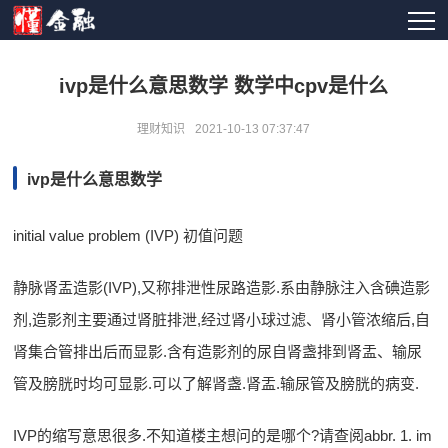
ivp是什么意思数学 数学中cpv是什么
理财知识
2021-10-13 07:37:47
ivp是什么意思数学
initial value problem (IVP) 初值问题
静脉肾盂造影(IVP),又称排泄性尿路造影.系由静脉注入含碘造影
剂,造影剂主要通过肾脏排泄,经过肾小球过滤、肾小管浓缩后,自
肾集合管排出后而显影.含有造影剂的尿自肾盏排到肾盂、输尿
管及膀胱时均可显影.可以了解肾盏.肾盂.输尿管及膀胱的病变.
IVP的缩写意思很多.不知道楼主想问的是哪个?请查阅abbr. 1. im