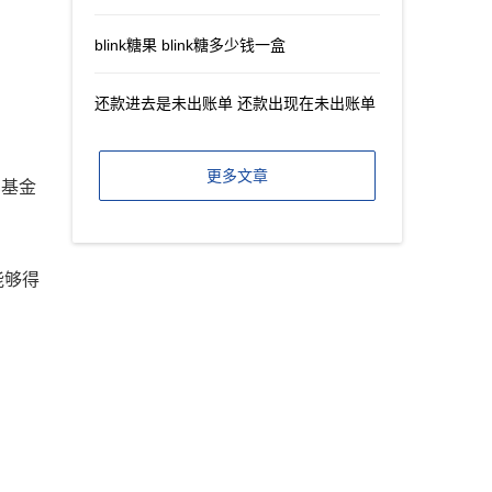
blink糖果 blink糖多少钱一盒
还款进去是未出账单 还款出现在未出账单
更多文章
比基金
能够得