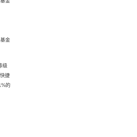
比基金
比基金
等级
,快捷
1%的