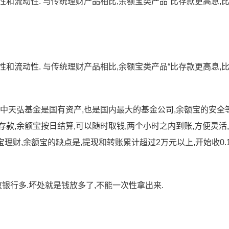
和流动性. 与传统理财产品相比,余额宝类产品“比存款更高息,
和流动性. 与传统理财产品相比,余额宝类产品“比存款更高息,
其中天弘基金是国有资产,也是国内最大的基金公司,余额宝的安全
款,余额宝按日结算,可以随时取钱,两个小时之内到账,方便灵活
理财,余额宝的缺点是,提现和转账累计超过2万元以上,开始收0.
放银行多.坏处就是钱放多了,不能一次性拿出来.