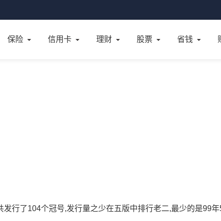
保险
信用卡
理财
股票
省钱
一共发行了104个冠号,发行量之少在五版中排行老二,最少的是99年5