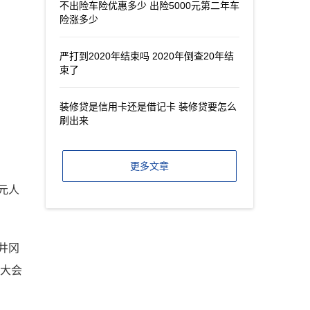
不出险车险优惠多少 出险5000元第二年车
险涨多少
严打到2020年结束吗 2020年倒查20年结
束了
装修贷是信用卡还是借记卡 装修贷要怎么
刷出来
更多文章
元人
井冈
民大会