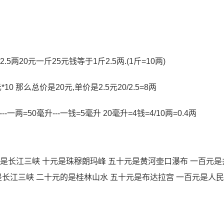
=1斤2.5两20元一斤25元钱等于1斤2.5两.(1斤=10两)
0 那么总价是20元,单价是2.5元20/2.5=8两
两=50毫升---一钱=5毫升 20毫升=4钱=4/10两=0.4两
是长江三峡 十元是珠穆朗玛峰 五十元是黄河壶口瀑布 一百元是
是长江三峡 二十元的是桂林山水 五十元是布达拉宫 一百元是人