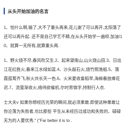
从头开始加油的名言
1、怕什么啊,输了,大不了重头再来,花儿谢了可以再开,太阳落了
还可以再升起. 还不是自己学艺不精,在从头开始学一遍呗.加油!1
0、就算一无所有,就算重头再.
1、野火烧不尽,春风吹又生.2、起来望南山,山火烧山田.3、日出
江花红胜火,春来江水绿如蓝.4、沙头敲石火,烧竹照渔船.5、落
霞孤鹜齐飞,秋火共长天一色.6、火米夏收畲稻早,海椒春放瘴花
迟.7、流萤渐收火,络纬欲催机.尔时思锦字,持制行人衣.
士大夫v 如果你想经历光荣的瞬间,就必须果敢.即使这种果敢让
你沦落为失败者,也比那些 平生从未经历过成功和失败的、碌碌
无为的人要优秀.” ("Far better it is to .