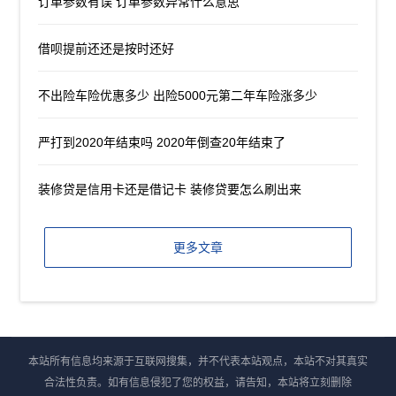
订单参数有误 订单参数异常什么意思
借呗提前还还是按时还好
不出险车险优惠多少 出险5000元第二年车险涨多少
严打到2020年结束吗 2020年倒查20年结束了
装修贷是信用卡还是借记卡 装修贷要怎么刷出来
更多文章
本站所有信息均来源于互联网搜集，并不代表本站观点，本站不对其真实
合法性负责。如有信息侵犯了您的权益，请告知，本站将立刻删除