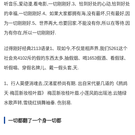
听音乐,爱动漫,看电影,一切刚刚好.3、恰到好处的心动,恰到好处
的幸福,一切刚刚好.4、如果大家都拥有海,没有最坏,只有最好,因
为一切刚刚好.5、世界再大,也要回家.不能没有你,所以在等待.因
为有你在,所以一切刚刚好.
过得刚好经典2113语录1、现如今,不仅是相声界,我们5261这个
社会充4102斥的假的东西太多,抽假烟、喝1653假酒、看假球、
听假唱、穿假名牌儿、戴一假头套,天.
1、行人莫便消魂去,汉渚星桥尚有期. 出自宋代晏几道的《鹧鸪
天·梅蕊新妆桂叶眉》 梅蕊新妆桂叶眉.小莲风韵出瑶池.云随绿
水歌声转,雪绕红绡舞袖垂. 伤别易.
一切都翻了一个身一切都