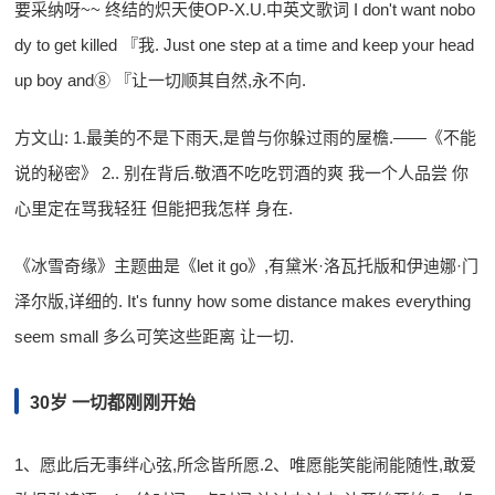
要采纳呀~~ 终结的炽天使OP-X.U.中英文歌词 I don't want nobo
dy to get killed 『我. Just one step at a time and keep your head
up boy and⑧ 『让一切顺其自然,永不向.
方文山: 1.最美的不是下雨天,是曾与你躲过雨的屋檐.——《不能
说的秘密》 2.. 别在背后.敬酒不吃吃罚酒的爽 我一个人品尝 你
心里定在骂我轻狂 但能把我怎样 身在.
《冰雪奇缘》主题曲是《let it go》,有黛米·洛瓦托版和伊迪娜·门
泽尔版,详细的. It's funny how some distance makes everything
seem small 多么可笑这些距离 让一切.
30岁 一切都刚刚开始
1、愿此后无事绊心弦,所念皆所愿.2、唯愿能笑能闹能随性,敢爱