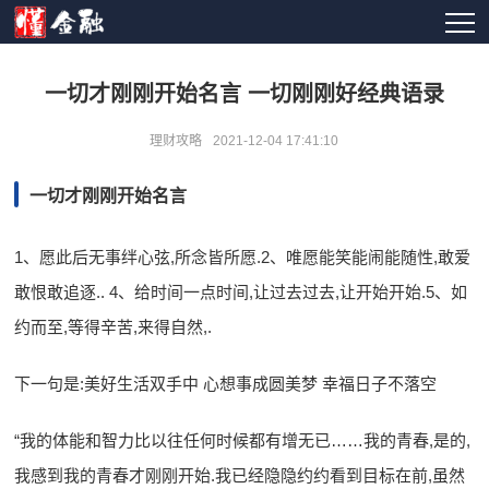
一切才刚刚开始名言 一切刚刚好经典语录
理财攻略
2021-12-04 17:41:10
一切才刚刚开始名言
1、愿此后无事绊心弦,所念皆所愿.2、唯愿能笑能闹能随性,敢爱
敢恨敢追逐.. 4、给时间一点时间,让过去过去,让开始开始.5、如
约而至,等得辛苦,来得自然,.
下一句是:美好生活双手中 心想事成圆美梦 幸福日子不落空
“我的体能和智力比以往任何时候都有增无已……我的青春,是的,
我感到我的青春才刚刚开始.我已经隐隐约约看到目标在前,虽然