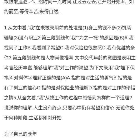
敢恨敢追逐.. 4、给时间一点时间,让过去过去,让开始开始.5、如
约而至,等得辛苦,来得自然,.
1.从文中看,“我”在未被录用前的处境是(1)身上的钱不多(2)饥肠
辘辘(3)没有职业2.第三段划线句“我”“为之一振”的原因是(B)A.我
找到了工作B.我看到了希望C.我对保险也很熟悉D.我有优越的条
件3.第五段划线句是人物肖像描写,文中交代年龄的意图是表明主
考官经历丰富,能够理解“我”对工作的渴望,为下文录用“我”埋下伏
笔.4.对斜体字理解正确的是(A)A.指的是对生活的勇气B.指的是
有了创业的信心C.指的是对保险业的理解D.指的是对工作的珍惜
之情5.从全文看,“我”从找工作的过程中领悟到怎样的一个道理?
说说你的理解.人生没有终点,只要心中仍存希望和信心,无论你处
于何种阶段,生活都刚刚开始.
为了自己的晚年