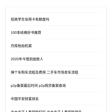
招商学生信用卡有额度吗
100本经典好书推荐
丹库柏劫机案
2020年今借到放款人
弹个车购车流程及费用 二手车市场卖车流程
p2p备案最后时间 p2p网贷备案查询
中国平安财富排名
北大方正人寿保险好吗 北大方正人寿保险排名