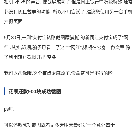
相机 咔.咔 的声音, 便截屏成功了 但是网上银行情况较特殊.通常
都设有防止截屏的功能. 所以不用尝试了 建议您使用另一台手机
拍摄页面.
5月30日,一则“支付宝转账截图藏猫腻”的新闻让支付宝成了“网
红”.其实,近期,骗子已看上了这个“网红”,频频在它身上做文章.除
了利用转账截图开出“空头.
我可以帮你哦,这个有点太麻烦了,没悬赏可是不行的哟
花呗还款900块成功截图
ps吧
可以还款成功截图或者是今天明天最好是一个意外四十