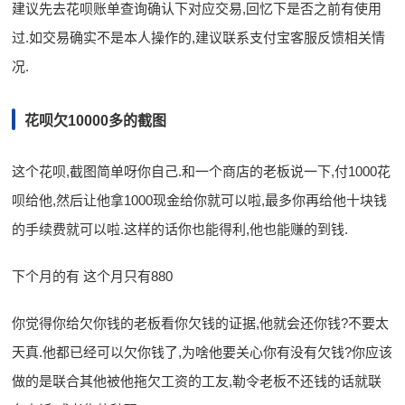
建议先去花呗账单查询确认下对应交易,回忆下是否之前有使用
过.如交易确实不是本人操作的,建议联系支付宝客服反馈相关情
况.
花呗欠10000多的截图
这个花呗,截图简单呀你自己.和一个商店的老板说一下,付1000花
呗给他,然后让他拿1000现金给你就可以啦,最多你再给他十块钱
的手续费就可以啦.这样的话你也能得利,他也能赚的到钱.
下个月的有 这个月只有880
你觉得你给欠你钱的老板看你欠钱的证据,他就会还你钱?不要太
天真.他都已经可以欠你钱了,为啥他要关心你有没有欠钱?你应该
做的是联合其他被他拖欠工资的工友,勒令老板不还钱的话就联