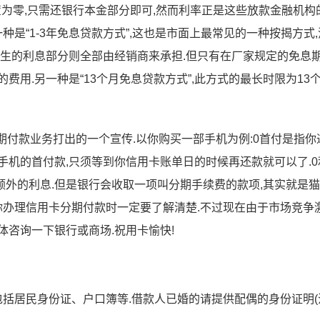
置为零,只需还银行本金部分即可,然而利率正是这些放款金融机构
种是“1-3年免息贷款方式”,这也是市面上最常见的一种按揭方式
产生的利息部分则全部由经销商来承担.但只有在厂家规定的免息
用.另一种是“13个月免息贷款方式”,此方式的最长时限为13个
期付款业务打出的一个宣传.以你购买一部手机为例:0首付是指你
手机的首付款,只须等到你信用卡账单日的时候再还款就可以了.0
外的利息.但是银行会收取一项叫分期手续费的款项,其实就是
你办理信用卡分期付款时一定要了解清楚.不过现在由于市场竞争激
体咨询一下银行或商场.祝用卡愉快!
包括居民身份证、户口簿等.借款人已婚的请提供配偶的身份证明(