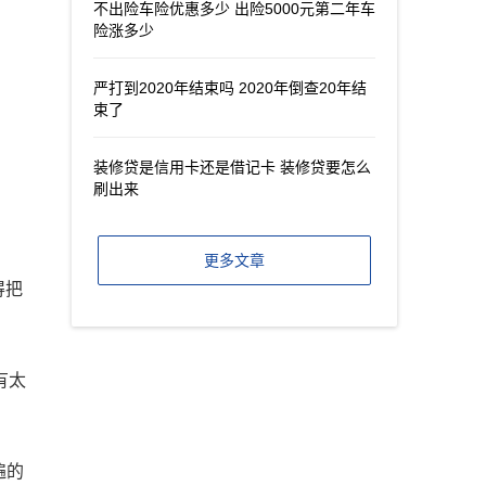
不出险车险优惠多少 出险5000元第二年车
险涨多少
严打到2020年结束吗 2020年倒查20年结
束了
装修贷是信用卡还是借记卡 装修贷要怎么
刷出来
更多文章
得把
有太
遍的