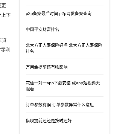
或更
p2p备案最后时间 p2p网贷备案查询
行上下
中国平安财富排名
车贷
北大方正人寿保险好吗 北大方正人寿保险
“零利
排名
万用金提前还有啥影响
花信一对一app下载安装 成app短视频无
限看
订单参数有误 订单参数异常什么意思
借呗提前还还是按时还好