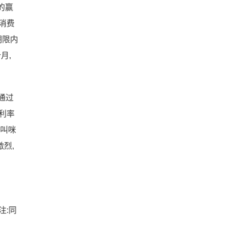
的赢
,消费
期限内
月,
通过
利率
猫叫咪
烈,
注:同