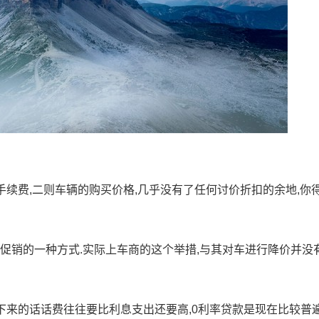
手续费,二则车辆的购买价格,几乎没有了任何讨价折扣的余地,你
是促销的一种方式.实际上车商的这个举措,与其对车进行降价并没
算下来的话话费往往要比利息支出还要高,0利率贷款是现在比较普