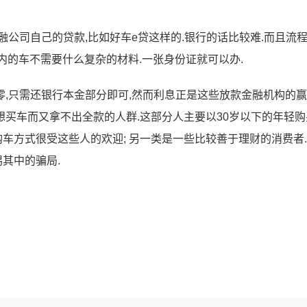
公司自己的贷款,比如好车e贷这样的.银行的话比较难.而且流
以内的车不需要什么复杂的材料.一张身份证就可以办.
,只需还银行本金部分即可,然而利息正是这些放款金融机构的
、想买车而又拿不出全款的人群.这部分人主要以30岁以下的年轻
购车方式很受这些人的欢迎; 另一类是一些比较善于理财的消费者.
惕其中的骗局.