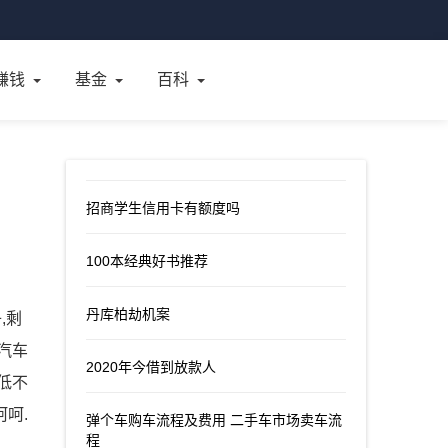
赚钱
基金
百科
招商学生信用卡有额度吗
100本经典好书推荐
丹库柏劫机案
,剩
汽车
2020年今借到放款人
低不
呵呵.
弹个车购车流程及费用 二手车市场卖车流
程