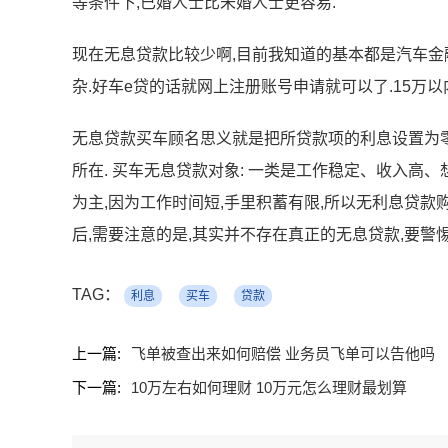
等条件下,已婚人士比未婚人士更容易.
现在无息贷款比较少啊,目前我知道的基本都是汽车金融
杂.好车e贷的话就网上注册账号申请就可以了.15万
无息贷款买车顾名思义就是把所贷款项的利息设置为零
所在. 买车无息贷款对象: 一类是工作稳定、收入高
为主,因为工作时间短,手里积蓄有限,所以无利息贷款
后,需要注意的是,其实并不存在真正的无息贷款,要警
TAG：
利息
买车
贷款
上一篇:
飞单被查出来如何赔偿 业务员飞单可以告他吗
下一篇:
10万左右如何理财 10万元怎么理财最划算