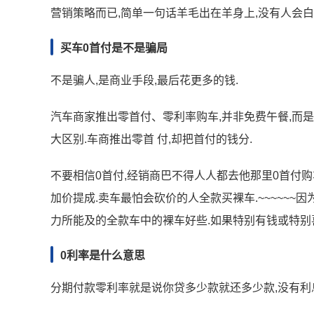
营销策略而已,简单一句话羊毛出在羊身上,没有人会白
买车0首付是不是骗局
不是骗人,是商业手段,最后花更多的钱.
汽车商家推出零首付、零利率购车,并非免费午餐,而
大区别.车商推出零首 付,却把首付的钱分.
不要相信0首付,经销商巴不得人人都去他那里0首付购
加价提成.卖车最怕会砍价的人全款买裸车.~~~~~~
力所能及的全款车中的裸车好些.如果特别有钱或特别喜
0利率是什么意思
分期付款零利率就是说你贷多少款就还多少款,没有利息