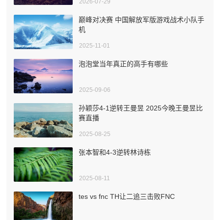
2026-07-29
巅峰对决赛 中国解放军版游戏战术小队手
机
2025-11-01
泡泡堂当年真正的高手有哪些
2025-09-06
孙颖莎4-1逆转王曼昱 2025今晚王曼昱比
赛直播
2025-08-25
张本智和4-3逆转林诗栋
2025-08-11
tes vs fnc TH让二追三击败FNC