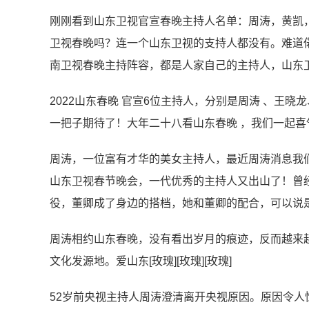
刚刚看到山东卫视官宣春晚主持人名单：周涛，黄凯
卫视春晚吗？连一个山东卫视的支持人都没有。难道
南卫视春晚主持阵容，都是人家自己的主持人，山东
2022山东春晚 官宣6位主持人，分别是周涛 、王
一把子期待了！大年二十八看山东春晚 ，我们一起喜
周涛，一位富有才华的美女主持人，最近周涛消息我们
山东卫视春节晚会，一代优秀的主持人又出山了！曾
役，董卿成了身边的搭档，她和董卿的配合，可以说
周涛相约山东春晚，没有看出岁月的痕迹，反而越来
文化发源地。爱山东[玫瑰][玫瑰][玫瑰]
52岁前央视主持人周涛澄清离开央视原因。原因令人