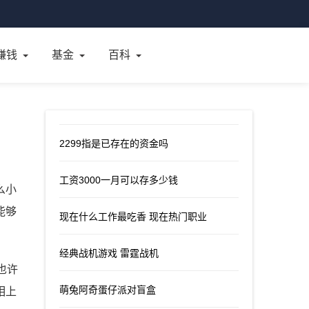
赚钱
基金
百科
2299指是已存在的资金吗
工资3000一月可以存多少钱
么小
能够
现在什么工作最吃香 现在热门职业
经典战机游戏 雷霆战机
也许
萌兔阿奇蛋仔派对盲盒
相上