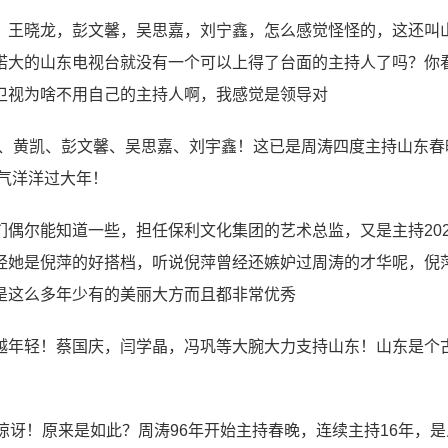
，王晓龙，彭文馨，吴思嘉，刘宁鑫，怎么感觉怪怪的，这还叫
偌大的山东电视台就没有一个可以上得了台面的主持人了吗？你
卫视为啥不用自己的主持人啊，我感觉是领导对
晓龙、黄凯、彭文馨、吴思嘉、刘宇鑫！这已是周涛四度主持山东春
气洋洋过大年！
偶尔能知道一些，担任保利文化集团的艺术总监，又是主持202
经她是倪萍的好搭档，听说倪萍曾经还嫉妒过周涛的才华呢，倪
是这么多年少有的美丽大方而且都非常优秀
越年轻！蔡国庆，闫学晶，冯巩等大腕大力支持山东！山东是个
惊讶！原来是如此？周涛96年开始主持春晚，连续主持16年，是