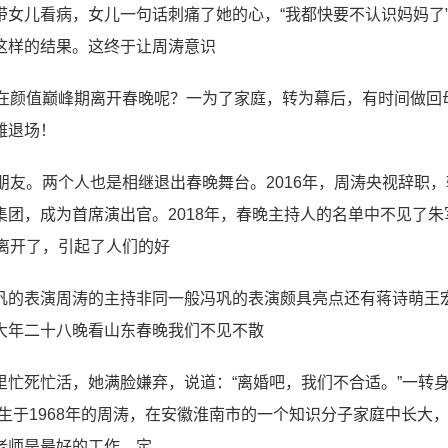
女儿看病，女儿一句话刺痛了她的心，“我都快要不认识妈妈了
这样的结果。这终于让周涛意识
么在颜值巅峰期离开春晚呢？一为了家庭，转为幕后，有时间做回
雅退场！
朋友。两个人也是相继退出春晚舞台。2016年，周涛央视辞职，
团，成为首席演出官。2018年，春晚主持人的名单中不见了朱
离开了，引起了人们的好
巩的表演周涛的主持非同一般冯巩的表演颇具亮点还有蒋诗萌王
大年二十八晚看山东春晚我们不见不散
忙死忙活，她满脸嫌弃，说道：“离婚吧，我们不合适。”一转
出生于1968年的周涛，在安徽淮南市的一个知识分子家庭中长大
老师是最好的工作，定