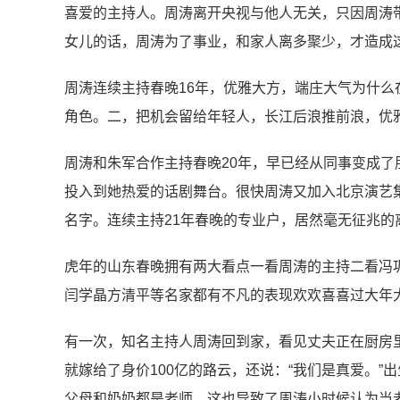
喜爱的主持人。周涛离开央视与他人无关，只因周涛带
女儿的话，周涛为了事业，和家人离多聚少，才造成
周涛连续主持春晚16年，优雅大方，端庄大气为什
角色。二，把机会留给年轻人，长江后浪推前浪，优
周涛和朱军合作主持春晚20年，早已经从同事变成了
投入到她热爱的话剧舞台。很快周涛又加入北京演艺集
名字。连续主持21年春晚的专业户，居然毫无征兆的
虎年的山东春晚拥有两大看点一看周涛的主持二看冯
闫学晶方清平等名家都有不凡的表现欢欢喜喜过大年
有一次，知名主持人周涛回到家，看见丈夫正在厨房里
就嫁给了身价100亿的路云，还说：“我们是真爱。”
父母和奶奶都是老师，这也导致了周涛小时候认为当