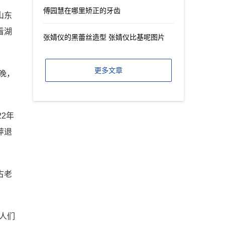
傅园慧在哪里矫正的牙齿
山东
看湖
张婧仪的黑蕾丝造型 张婧仪比基呢图片
更多文章
晚，
2年
萍退
古老
人们