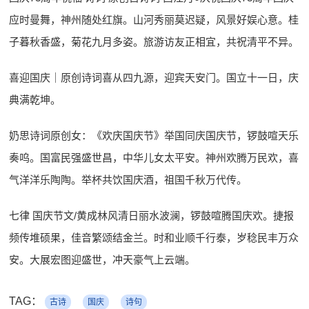
应时曼舞，神州随处红旗。山河秀丽莫迟疑，风景好娱心意。桂
子暮秋香盛，菊花九月多姿。旅游访友正相宜，共祝清平不异。
喜迎国庆｜原创诗词喜从四九源，迎宾天安门。国立十一日，庆
典满乾坤。
奶思诗词原创女：《欢庆国庆节》举国同庆国庆节，锣鼓喧天乐
奏呜。国富民强盛世昌，中华儿女太平安。神州欢腾万民欢，喜
气洋洋乐陶陶。举杯共饮国庆酒，祖国千秋万代传。
七律 国庆节文/黄成林风清日丽水波澜，锣鼓喧腾国庆欢。捷报
频传堆硕果，佳音繁颂结金兰。时和业顺千行泰，岁稔民丰万众
安。大展宏图迎盛世，冲天豪气上云端。
TAG：
古诗
国庆
诗句