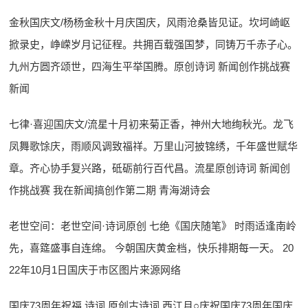
金秋国庆文/杨杨金秋十月庆国庆，风雨沧桑皆见证。坎坷崎岖
掀录史，峥嵘岁月记征程。共拥百载强国梦，同铸万千赤子心。
九州方圆齐颂世，四海生平举国腾。原创诗词 新闻创作挑战赛
新闻
七律·喜迎国庆文/流星十月初来菊正香，神州大地绚秋光。龙飞
凤舞歌馀庆，雨顺风调致福祥。万里山河披锦绣，千年盛世赋华
章。齐心协手复兴路，砥砺前行百代昌。流星原创诗词 新闻创
作挑战赛 我在新闻搞创作第二期 青海湖诗会
老世空间：老世空间·诗词原创 七绝《国庆随笔》 时雨适逢南岭
先，喜筵盛事自连绵。 今朝国庆黄金档，快乐排期每一天。 20
22年10月1日国庆于市区图片来源网络
国庆73周年祝福 诗词 原创古诗词 西江月○庆祝国庆73周年国庆