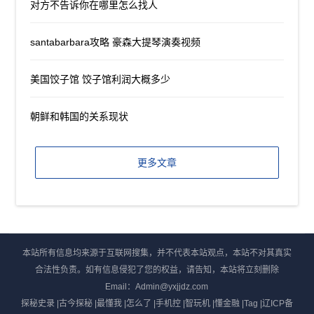
对方不告诉你在哪里怎么找人
santabarbara攻略 豪森大提琴演奏视频
美国饺子馆 饺子馆利润大概多少
朝鲜和韩国的关系现状
更多文章
本站所有信息均来源于互联网搜集，并不代表本站观点，本站不对其真实
合法性负责。如有信息侵犯了您的权益，请告知，本站将立刻删除
Email：Admin@yxjjdz.com
探秘史录
|
古今探秘
|
最懂我
|
怎么了
|
手机控
|
智玩机
|
懂金融
|
Tag
|
辽ICP备