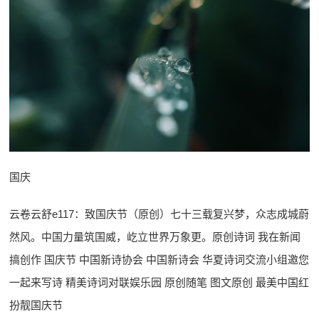
国庆
云卷云舒e117：致国庆节（原创）七十三载复兴梦，众志成城蔚
然风。中国力量筑国威，屹立世界万象更。原创诗词 我在新闻
搞创作 国庆节 中国新诗协会 中国新诗会 华夏诗词交流小组邀您
一起来写诗 精美诗词对联娱乐园 原创随笔 图文原创 最美中国红
扮靓国庆节