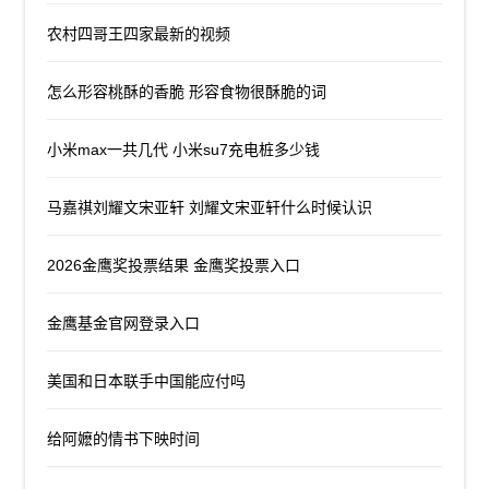
农村四哥王四家最新的视频
怎么形容桃酥的香脆 形容食物很酥脆的词
小米max一共几代 小米su7充电桩多少钱
马嘉祺刘耀文宋亚轩 刘耀文宋亚轩什么时候认识
2026金鹰奖投票结果 金鹰奖投票入口
金鹰基金官网登录入口
美国和日本联手中国能应付吗
给阿嬷的情书下映时间