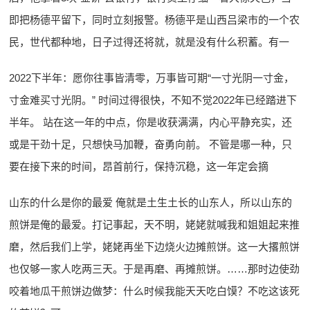
即把杨德平留下，同时立刻报警。杨德平是山西吕梁市的一个农
民，世代都种地，日子过得还将就，就是没有什么积蓄。有一
2022下半年：愿你往事皆清零，万事皆可期“一寸光阴一寸金，
寸金难买寸光阴。” 时间过得很快，不知不觉2022年已经踏进下
半年。 站在这一年的中点，你是收获满满，内心平静充实，还
或是干劲十足，只想快马加鞭，奋勇向前。 不管是哪一种，只
要在接下来的时间，昂首前行，保持沉稳，这一年定会摘
山东的什么是你的最爱 俺就是土生土长的山东人，所以山东的
煎饼是俺的最爱。打记事起，天不明，姥姥就喊我和姐姐起来推
磨，然后我们上学，姥姥再坐下边烧火边摊煎饼。这一大撂煎饼
也仅够一家人吃两三天。于是再磨、再摊煎饼。……那时边使劲
咬着地瓜干煎饼边做梦：什么时候我能天天吃白馍？不吃这该死