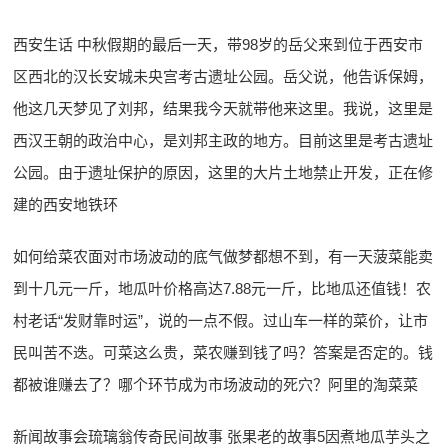
西安生话 中秋假期的最后一天，带98岁的岳父来到位于西安市
区西北的汉长安城未央宫考古遗址公园。岳父说，他告诉保姆，
他这几天梦见了刘邦，结果我今天就带他来这里。我说，这里是
西汉王朝的政治中心，是刘邦主政的地方。目前这里是考古遗址
公园。由于遗址保护的原因，这里的大片土地禁止开发，正在修
建的西安地铁环
如何给菜农面对市场波动的底气做梦都想不到，有一天菠菜能卖
到十几元一斤，地瓜叶价格高达7.88元一斤，比地瓜还值钱！农
村老话“发财靠时运”，说的一点不假。过山车一样的菜价，让市
民叫苦不迭。可菜这么贵，菜农赚到钱了吗？答案是否定的。钱
都被谁赚去了？哪个环节成为市场波动的死穴？阿里的淘菜菜
新闻故事会琉璃翁传奇民间故事 张果老的故事5因煮地瓜芋头之