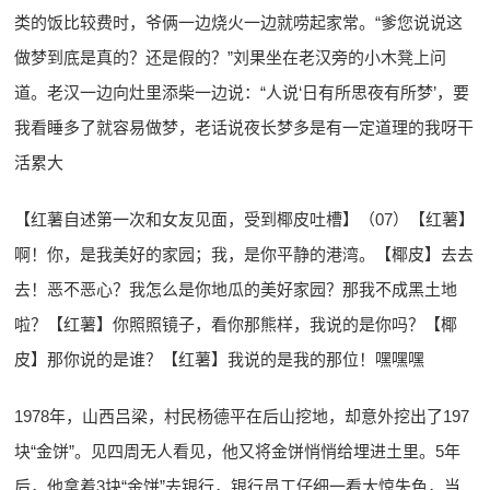
类的饭比较费时，爷俩一边烧火一边就唠起家常。“爹您说说这
做梦到底是真的？还是假的？”刘果坐在老汉旁的小木凳上问
道。老汉一边向灶里添柴一边说：“人说‘日有所思夜有所梦’，要
我看睡多了就容易做梦，老话说夜长梦多是有一定道理的我呀干
活累大
【红薯自述第一次和女友见面，受到椰皮吐槽】（07）【红薯】
啊！你，是我美好的家园；我，是你平静的港湾。【椰皮】去去
去！恶不恶心？我怎么是你地瓜的美好家园？那我不成黑土地
啦？【红薯】你照照镜子，看你那熊样，我说的是你吗？【椰
皮】那你说的是谁？【红薯】我说的是我的那位！嘿嘿嘿
1978年，山西吕梁，村民杨德平在后山挖地，却意外挖出了197
块“金饼”。见四周无人看见，他又将金饼悄悄给埋进土里。5年
后，他拿着3块“金饼”去银行，银行员工仔细一看大惊失色，当