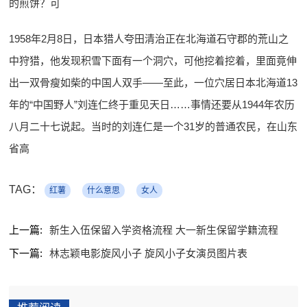
的煎饼？可
1958年2月8日，日本猎人夸田清治正在北海道石守郡的荒山之
中狩猎，他发现积雪下面有一个洞穴，可他挖着挖着，里面竟伸
出一双骨瘦如柴的中国人双手——至此，一位穴居日本北海道13
年的“中国野人”刘连仁终于重见天日……事情还要从1944年农历
八月二十七说起。当时的刘连仁是一个31岁的普通农民，在山东
省高
TAG：
红薯
什么意思
女人
上一篇:
新生入伍保留入学资格流程 大一新生保留学籍流程
下一篇:
林志颖电影旋风小子 旋风小子女演员图片表