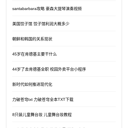
santabarbara攻略 豪森大提琴演奏视频
美国饺子馆 饺子馆利润大概多少
朝鲜和韩国的关系现状
45岁在肯德基主要干什么
44岁了去肯德基全职 校园外卖平台小程序
新时代如何推进现代化
力破苍穹txt 力破苍穹全本TXT下载
8只装儿童舞台妆 儿童舞台妆教程