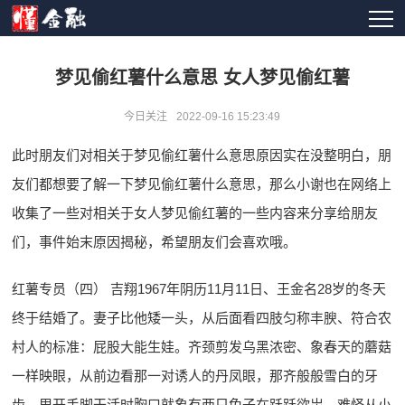
梦见偷红薯什么意思 女人梦见偷红薯
今日关注
2022-09-16 15:23:49
此时朋友们对相关于梦见偷红薯什么意思原因实在没整明白，朋
友们都想要了解一下梦见偷红薯什么意思，那么小谢也在网络上
收集了一些对相关于女人梦见偷红薯的一些内容来分享给朋友
们，事件始末原因揭秘，希望朋友们会喜欢哦。
红薯专员（四） 吉翔1967年阴历11月11日、王金名28岁的冬天
终于结婚了。妻子比他矮一头，从后面看四肢匀称丰腴、符合农
村人的标准：屁股大能生娃。齐颈剪发乌黑浓密、象春天的蘑菇
一样映眼，从前边看那一对诱人的丹凤眼，那齐般般雪白的牙
齿，甩开手脚干活时胸口就象有两只兔子在跃跃欲岀。难怪从小