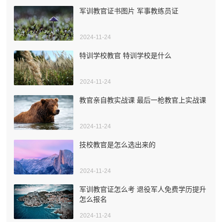
军训教官证书图片 军事教练员证
2024-11-24
特训学校教官 特训学校是什么
2024-11-24
教官亲自教实战课 最后一枪教官上实战课
2024-11-24
技校教官是怎么选出来的
2024-11-24
军训教官证怎么考 退役军人免费学历提升
怎么报名
2024-11-24