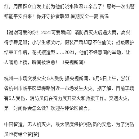
红，周围群众自发上前为他们浇水降温↓↓辛苦了！愿每一次出警
都能平安归来！你好守护者联盟 暑期安全一夏 高温
【谢谢可爱的你！2021可爱瞬间】消防员灭火后遇大雨，高兴
得手舞足蹈；小学生领奖时，假装严肃却忍不住偷笑；战疫医护
结束工作后，花式摆造型……2021，他们不经意间的举动，让
人嘴角上扬，瞬间被治愈！（央视新闻）
杭州一市场突发火灾 5人受伤 据央视新闻，6月9日上午，浙江
省杭州市临平区望梅路附近一市场发生火灾。据了解，目前现场
有5人受伤，消防员仍在奋力展开灭火和救援工作。突遇火灾，
第一时间你会怎么做？欢迎在评论区留言。
中国智造，无人机灭火，最大限度保护消防员的安危，为了消防
员也得给个赞[赞]