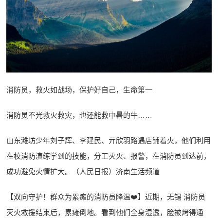
消防员，救火如战场，保护好自己，生命第一
消防员不光救火救灾，也还能救中暑的牛……
山东潍坊少年刘子辉、李建民、亓欣羽路遇店铺着火，他们利用
在校消防演练学到的技能，分工灭火、报警，在消防员到达前，
成功避免火情扩大。（人民日报）济南生活频道
【双向守护！群众为累瘫的消防员降温❤️】近期，无锡 消防员
灭火救援结束后，累瘫倒地。看到他们全身湿透，脸被烤得通