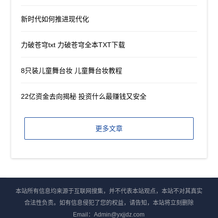
新时代如何推进现代化
力破苍穹txt 力破苍穹全本TXT下载
8只装儿童舞台妆 儿童舞台妆教程
22亿资金去向揭秘 投资什么最赚钱又安全
更多文章
本站所有信息均来源于互联网搜集，并不代表本站观点，本站不对其真实
合法性负责。如有信息侵犯了您的权益，请告知，本站将立刻删除
Email：Admin@yxjjdz.com