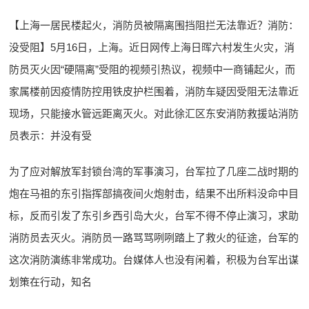
【上海一居民楼起火，消防员被隔离围挡阻拦无法靠近？消防：
没受阻】5月16日，上海。近日网传上海日晖六村发生火灾，消
防员灭火因“硬隔离”受阻的视频引热议，视频中一商铺起火，而
家属楼前因疫情防控用铁皮护栏围着，消防车疑因受阻无法靠近
现场，只能接水管远距离灭火。对此徐汇区东安消防救援站消防
员表示：并没有受
为了应对解放军封锁台湾的军事演习，台军拉了几座二战时期的
炮在马祖的东引指挥部搞夜间火炮射击，结果不出所料没命中目
标，反而引发了东引乡西引岛大火，台军不得不停止演习，求助
消防员去灭火。消防员一路骂骂咧咧踏上了救火的征途，台军的
这次消防演练非常成功。台媒体人也没有闲着，积极为台军出谋
划策在行动，知名