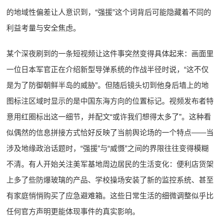
的地域性偏差让人意识到，“强援”这个词背后可能隐藏着不同的
利益考量与安全焦虑。
某个深夜刷到的一条短视频让这件事突然变得具体起来：画面里
一位日本军官正在介绍新型导弹系统的作战半径时说，“这不仅
是为了防御朝鲜半岛的威胁”。但随后镜头切到他身后墙上的地
图标注区域时显示的是中国东海方向的位置标记。视频发布者特
意用红圈标出这一细节，并配文“或许我们想得太多了”。这种看
似偶然的信息拼接方式恰好反映了当前舆论场的一个特点——当
涉及地缘政治话题时，“强援”与“威慑”之间的界限往往变得模糊
不清。有人开始关注美军基地周边居民的生活变化：便利店货架
上多了些防爆玻璃的产品、学校操场安装了新的监控系统、甚至
有家庭悄悄购买了应急避难箱。这些日常生活的细微调整似乎比
任何官方声明更能体现事件的真实影响。