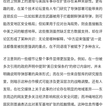
在防卫预算上的激增与美国军事存在扩张存在某种关联性。更有
趣的是，在某个技术论坛里有人专门研究了导弹部署可能带来的
连锁反应——比如如果这些武器被用于拦截朝鲜弹道导弹，则可
能改变地区安全格局；但如果用于应对台海局势，则会直接触及
中美之间的敏感地带。这些推测虽然缺乏官方数据支持，却在评
论区形成了某种共识：无论是哪种解释，“中方迎来强援”这一说
法都像是被刻意强调的重点，在不同语境下被赋予了多种含义。
才注意到的一些细节让整个事件显得更加复杂。例如，在一份被
多次引用的政府声明中提到“美日安保条约”的修订内容时，并未
明确说明导弹部署的具体形式；而在另一份来自智库的研究报告
里，则暗示这种合作模式可能涉及更深层次的战略调整。还有人
发现，在社交媒体上关于此事的讨论存在明显的地域差异——东
京周边的网友更多关注经济影响和民众安全问题；而冲绳地区的
居民则普遍表达出对美军基地扩张的抵触情绪。这种信息传播中