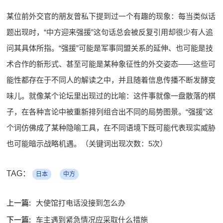
某位前外交官的朋友曾私下提到过一个有趣的现象：每当类似话
题出现时，“中方迎来强援”这句话总会被反复引用却很少有人追
问其具体所指。“强援”可能是军事同盟关系的延伸、也可能是技
术合作的新形式、甚至可能是某种象征性的外交姿态——这些可
能性都存在于不同人的解读之中，并且随着信息传播不断发酵变
味儿。就像某个论坛里出现过的比喻：这件事就像一盘散落的棋
子，在各种言论中被重新排列组合出不同的局势图景。“强援”这
个词仿佛成了某种隐喻工具，在不同语境下既可能代表现实威胁
也可能暗示战略机遇。（关键词出现次数：5次）
TAG：
日本
中方
上一篇:
大使馆打电话没接到怎么办
下一篇:
车主遇到紧急情况应采取什么措施