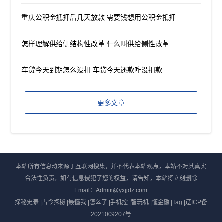
重庆公积金抵押后几天放款 需要钱想用公积金抵押
怎样理解供给侧结构性改革 什么叫供给侧性改革
车贷今天到期怎么没扣 车贷今天还款咋没扣款
更多文章
本站所有信息均来源于互联网搜集，并不代表本站观点，本站不对其真实
合法性负责。如有信息侵犯了您的权益，请告知，本站将立刻删除
Email：Admin@yxjjdz.com
探秘史录
|
古今探秘
|
最懂我
|
怎么了
|
手机控
|
智玩机
|
懂金融
|
Tag
|
辽ICP备
2021009207号