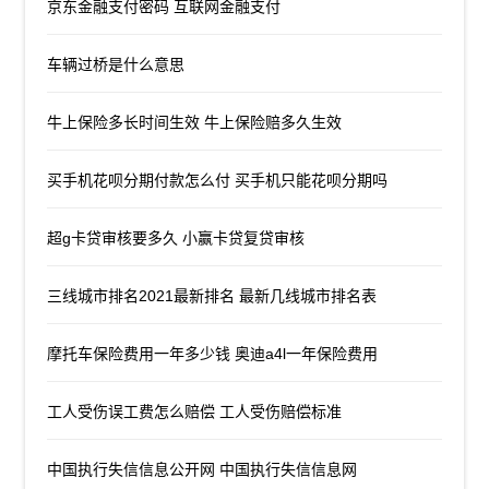
京东金融支付密码 互联网金融支付
车辆过桥是什么意思
牛上保险多长时间生效 牛上保险赔多久生效
买手机花呗分期付款怎么付 买手机只能花呗分期吗
超g卡贷审核要多久 小赢卡贷复贷审核
三线城市排名2021最新排名 最新几线城市排名表
摩托车保险费用一年多少钱 奥迪a4l一年保险费用
工人受伤误工费怎么赔偿 工人受伤赔偿标准
中国执行失信信息公开网 中国执行失信信息网