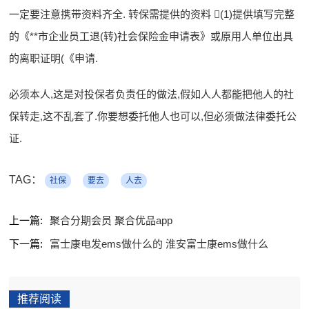
一定要注意携带资料齐全. 转保需提供的资料 (1)提供填写完整
的《**市企业员工退(转)社会保险金申请表》或原用人单位出具
的离职证明(《申请.
必须本人,这是对投保者负责任的做法,假如人人都能把他人的社
保转走,这不乱套了.你要想委托他人也可以,但必须做法律委托公
证.
TAG：
社保
要去
人去
上一篇:
聚合分期会员 聚合优品app
下一篇:
富士康电发ems做什么的 淮安富士康ems做什么
推荐阅读