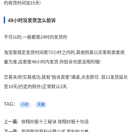
的收货时间加15天!
48小时没发货怎么投诉
不可以的,一般都是24时内发货的
淘宝是规定发货时间是72小时之内的,其他则是以买家和卖家商
量为准,店家是48小时内发货,你投诉也是没用的哦!
交易关闭/交易成功,就有“投诉卖家”通道,点击即可. 双11发货延长
至10天(约定的除外)正常默认3天.
TAG：
小时
天猫
上一篇:
徐翔炒股十三秘诀 徐翔炒股十句话
下一篇:
爱因斯坦复利计算公式 复利的力量