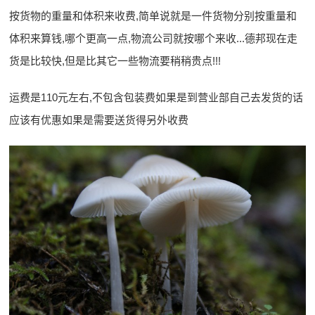
按货物的重量和体积来收费,简单说就是一件货物分别按重量和
体积来算钱,哪个更高一点,物流公司就按哪个来收...德邦现在走
货是比较快,但是比其它一些物流要稍稍贵点!!!
运费是110元左右,不包含包装费如果是到营业部自己去发货的话
应该有优惠如果是需要送货得另外收费