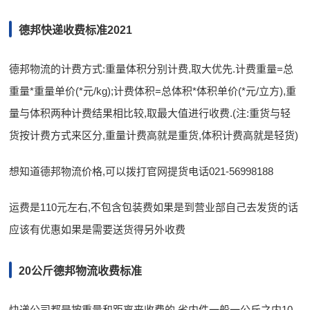
德邦快递收费标准2021
德邦物流的计费方式:重量体积分别计费,取大优先.计费重量=总
重量*重量单价(*元/kg);计费体积=总体积*体积单价(*元/立方),重
量与体积两种计费结果相比较,取最大值进行收费.(注:重货与轻
货按计费方式来区分,重量计费高就是重货,体积计费高就是轻货)
想知道德邦物流价格,可以拨打官网提货电话021-56998188
运费是110元左右,不包含包装费如果是到营业部自己去发货的话
应该有优惠如果是需要送货得另外收费
20公斤德邦物流收费标准
快递公司都是按重量和距离来收费的.省内件一般一公斤之内10