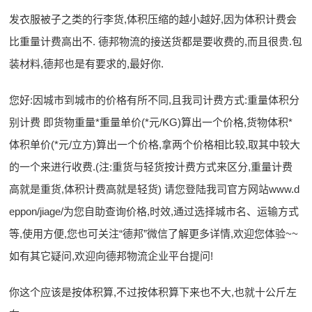
发衣服被子之类的行李货,体积压缩的越小越好,因为体积计费会
比重量计费高出不. 德邦物流的接送货都是要收费的,而且很贵.包
装材料,德邦也是有要求的,最好你.
您好:因城市到城市的价格有所不同,且我司计费方式:重量体积分
别计费 即货物重量*重量单价(*元/KG)算出一个价格,货物体积*
体积单价(*元/立方)算出一个价格,拿两个价格相比较,取其中较大
的一个来进行收费.(注:重货与轻货按计费方式来区分,重量计费
高就是重货,体积计费高就是轻货) 请您登陆我司官方网站www.d
eppon/jiage/为您自助查询价格,时效,通过选择城市名、运输方式
等,使用方便,您也可关注“德邦”微信了解更多详情,欢迎您体验~~
如有其它疑问,欢迎向德邦物流企业平台提问!
你这个应该是按体积算,不过按体积算下来也不大,也就十公斤左