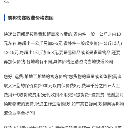
右.
德邦快递收费价格表图
快递公司都是按重量和距离来收费的.省内件一般一公斤之内10
元左右,每超出一公斤另加2-5元,省外件一般起步价(一公斤以内)
12-15元,每超出1公斤加5-8元.要是易碎品或者是贵重物品,还要
再加保价钱.各地略有不同,具体价格还请咨询当地快递公司.
您好: 运费:某地至某地的官方价格*您货物的重量或者体积(两者
取大)+您的保价费(2000元以内保价费8元,费率千分之四)+人工
费用+代收货款费用(无代收则不用交)+提货费+送货费. 感谢您对
德邦物流的支持,祝您工作生活愉快! 如有其它疑问,欢迎向德邦物
流企业平台提问!
送货上门费:zhidao送货上门最低送货费用55元,在网点30公里范