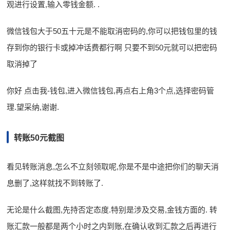
观进行设置,输入零钱金额. .
微信钱包大于50五十元是不能取消密码的,你可以把钱包里的钱
存到你的银行卡或掉冲话费都行啊 只要不到50元就可以把密码
取消掉了
你好 点击我-钱包,进入微信钱包,再点右上角3个点,选择密码管
理.望采纳,谢谢.
转账50元截图
看见转账消息,怎么不立刻领取呢,你是不是中途把你们的聊天消
息删了,这样就找不到转账了.
无论是什么截图,先持否定态度.特别是涉及交易,金钱方面的. 转
账汇款一般都是两个小时之内到账,在确认收到汇款之后再进行