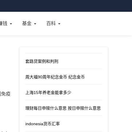
赚钱
基金
百科
套路贷案例和判刑
周大福90周年纪念金币 纪念金币
上海15年养老金能拿多少
划免疫
理财每日申赎什么意思 按日申赎什么意思
indonesia货币汇率