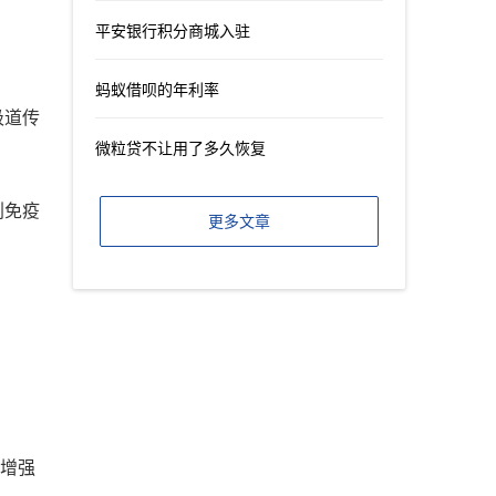
平安银行积分商城入驻
蚂蚁借呗的年利率
吸道传
微粒贷不让用了多久恢复
划免疫
更多文章
取增强