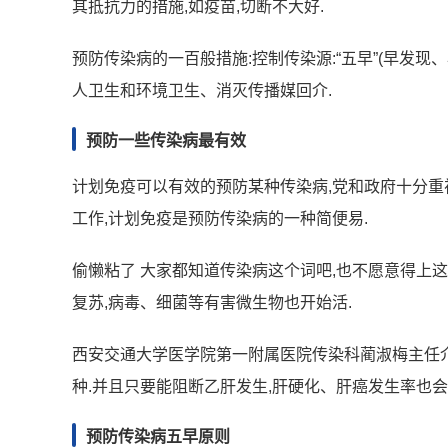
其抵抗力的措施,如疫苗,切断不大好.
预防传染病的一百般措施:控制传染源:“五早”(早发现
人卫生和环境卫生、消灭传播媒回介.
预防一些传染病最有效
计划免疫可以有效的预防某种传染病,党和政府十分重
工作,计划免疫是预防传染病的一种简便易.
偷懒粘了 大家都知道传染病这个词吧,也不愿意得上这
复苏,病毒、细菌等有害微生物也开始活.
西安交通大学医学院第一附属医院传染科蔺淑梅主任介
种.并且只要能阻断乙肝发生,肝硬化、肝癌发生率也会
预防传染病五早原则