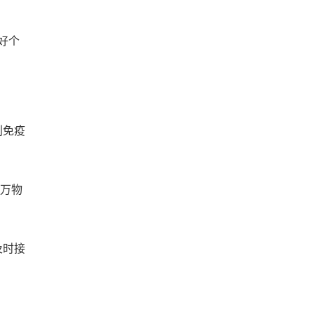
好个
划免疫
,万物
及时接