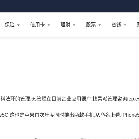
保险
信用卡
理财
股票
省钱
法环的管理.6s管理在目前企业应用很广.找易派管理咨询iep.es
ne5C,这也是苹果首次年度同时推出两款手机.从命名上看,iPhone5