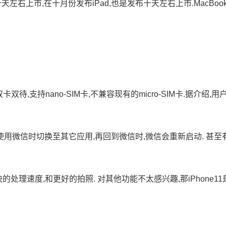
天左右上市,在十月份发布iPad,也是发布十天左右上市.MacBook
双待,支持nano-SIM卡,不兼容现有的micro-SIM卡.据介绍,用
使用微信时切换至其它应用,再回到微信时,微信会重新启动. 甚至
快的处理速度,和更好的拍照. 对其他功能不太感兴趣,那iPhone11