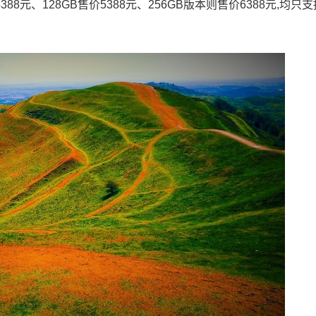
售价4388元、128GB售价5388元、256GB版本则售价6388元,均只